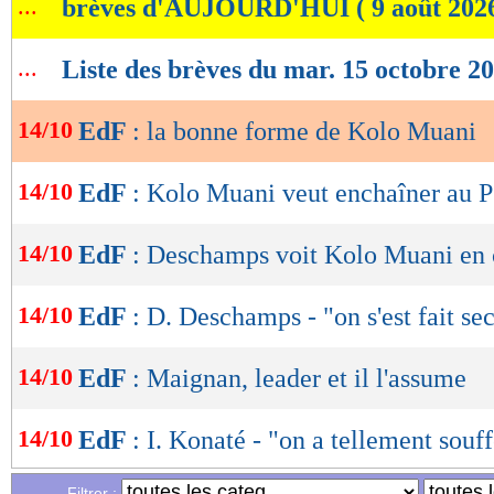
...
brèves d'AUJOURD'HUI ( 9 août 202
de
lecture
...
Liste des brèves du mar. 15 octobre 2
OK
14/10
EdF
: la bonne forme de Kolo Muani
14/10
EdF
: Kolo Muani veut enchaîner au 
14/10
EdF
: Deschamps voit Kolo Muani en 
14/10
EdF
: D. Deschamps - "on s'est fait se
14/10
EdF
: Maignan, leader et il l'assume
14/10
EdF
: I. Konaté - "on a tellement souff
Filtrer :