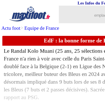
Les Infos du F
emplac
>
Actu foot
Equipe de France
EdF : la bonne forme de
Le Randal Kolo Muani (25 ans, 25 sélections e
France n'a rien à voir avec celle du Paris Sai
doublé face à la Belgique (2-1) en Ligue des Na
tricolore, meilleur buteur des Bleus en 2024 av
désormais impliqué dans 9 buts lors de ses 8 de
les Bleus (7 buts et 2 passes décisives). Sacrée
rapport au PSG.