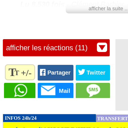
Lu 8.530 fois
- Clément Barbier 
afficher la suite ..
afficher les réactions (11)
T
+/-
T
Partager
Twitter
Règlez la
taille du
Mail
texte
pour
l'adapter
à vos
INFOS 24h/24
TRANSFERT
préférences