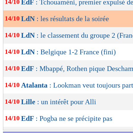
14/10
EdF
: Tchouaméni, premier expulsé d
SCORE de Maxifoot.
de
lecture
Lu 9.894 fois
- Clément Barbier 
14/10
LdN
: les résultats de la soirée
OK
14/10
LdN
: le classement du groupe 2 (Fran
14/10
LdN
: Belgique 1-2 France (fini)
14/10
EdF
: Mbappé, Rothen pique Descha
14/10
Atalanta
: Lookman veut toujours part
14/10
Lille
: un intérêt pour Alli
14/10
EdF
: Pogba ne se précipite pas