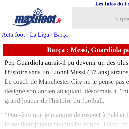
Les Infos du F
14/10
Man City
: Mendy charge le club
emplac
14/10
Inter
: aucun départ prévu pour Basto
>
>
Actu foot
La Liga
Barça
14/10
Liverpool
: Alexander-Arnold flou sur
Barça : Messi, Guardiola per
14/10
Real
: le tweet de Mbappé... qui agac
Pep Guardiola aurait-il pu devenir un des plus
14/10
San Lorenzo
: panenka ratée, le coach
l'histoire sans un Lionel Messi (37 ans) strat
Le coach de Manchester City ne le pense pas et
14/10
Athletic
: l'objectif ambitieux de Will
désigné son ancien attaquant, désormais à l'I
grand joueur de l'histoire du football.
14/10
Angleterre
: Roy Keane appuie pour 
"Peut-être que je manque de respect à Pelé et 
14/10
CAN 2025
: le Cameroun qualifié
le meilleur joueur de tous les temps. J'ai vu ce