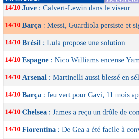
de
14/10
Juve
: Calvert-Lewin dans le viseur
lecture
14/10
Barça
: Messi, Guardiola persiste et s
OK
14/10
Brésil
: Lula propose une solution
14/10
Espagne
: Nico Williams encense Yam
14/10
Arsenal
: Martinelli aussi blessé en sé
14/10
Barça
: feu vert pour Gavi, 11 mois ap
14/10
Chelsea
: James a reçu un drôle de con
14/10
Fiorentina
: De Gea a été facile à con