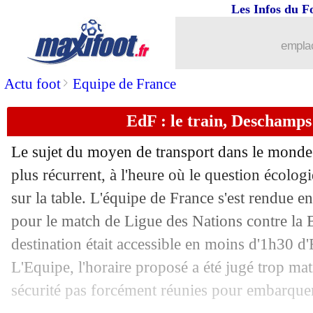
Les Infos du F
14/10
Ballon d'Or
: Neymar insiste pour Vin
emplac
14/10
OM
: Arthur aurait pu signer cet été
>
Actu foot
Equipe de France
14/10
Arsenal
: le Real surveille Saliba
EdF : le train, Deschamps 
14/10
Barça
: blessure musculaire pour Yam
Le sujet du moyen de transport dans le monde 
14/10
Man City
: une piste pour remplacer 
plus récurrent, à l'heure où le question écolo
sur la table. L'équipe de France s'est rendue e
14/10
Juve
: Calvert-Lewin dans le viseur
pour le match de Ligue des Nations contre la B
destination était accessible en moins d'1h30 d'
14/10
Barça
: Messi, Guardiola persiste et s
L'Equipe, l'horaire proposé a été jugé trop mat
14/10
Brésil
: Lula propose une solution
sécurité pas forcément réunies pour embarque