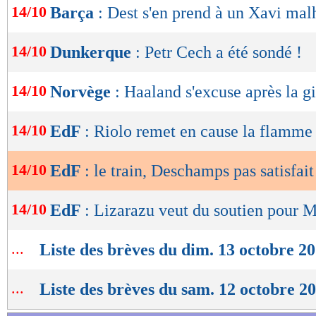
14/10
Barça
: Dest s'en prend à un Xavi ma
de
lecture
14/10
Dunkerque
: Petr Cech a été sondé !
OK
14/10
Norvège
: Haaland s'excuse après la gi
14/10
EdF
: Riolo remet en cause la flamm
14/10
EdF
: le train, Deschamps pas satisfait
14/10
EdF
: Lizarazu veut du soutien pour 
...
Liste des brèves du dim. 13 octobre 2
...
Liste des brèves du sam. 12 octobre 2