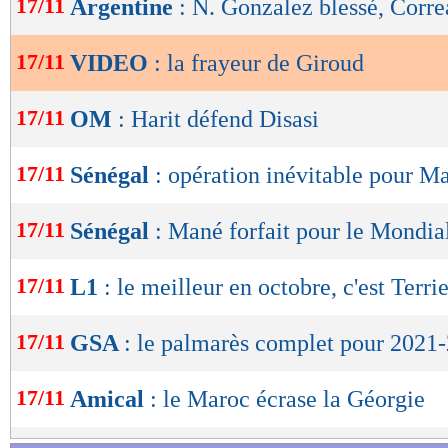
17/11
Argentine
: N. Gonzalez blessé, Corre
de
lecture
17/11
VIDEO
: la frayeur de Giroud
OK
17/11
OM
: Harit défend Disasi
17/11
Sénégal
: opération inévitable pour M
17/11
Sénégal
: Mané forfait pour le Mondial 
17/11
L1
: le meilleur en octobre, c'est Terrie
17/11
GSA
: le palmarès complet pour 2021
17/11
Amical
: le Maroc écrase la Géorgie