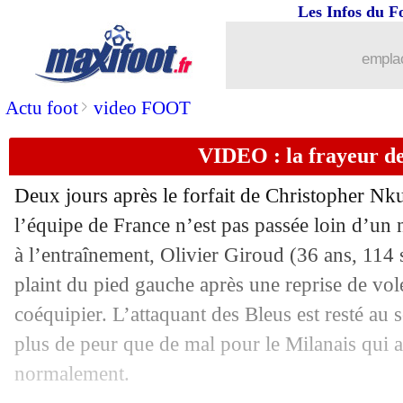
Les Infos du F
emplac
...
brèves d'AUJOURD'HUI ( 7 août 202
>
Actu foot
video FOOT
VIDEO : la frayeur d
...
Liste des brèves du ven. 18 novembre
Deux jours après le forfait de Christopher N
17/11
Man Utd
: Ronaldo ouvre la porte à u
l’équipe de France n’est pas passée loin d’un
à l’entraînement, Olivier Giroud (36 ans, 114 s
17/11
Arsenal
: le très beau geste de Saka
plaint du pied gauche après une reprise de vol
17/11
Espagne
: Luis Enrique inquiet pour 
coéquipier. L’attaquant des Bleus est resté au s
plus de peur que de mal pour le Milanais qui a
17/11
EdF
: Benzema, Deschamps répond à 
normalement.