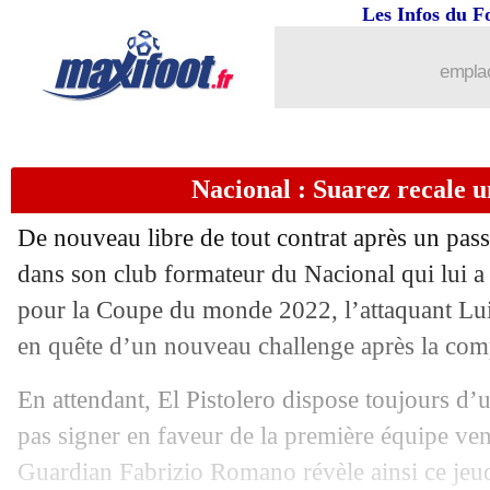
17/11
Man Utd
: Messi, les belles paroles d
Les Infos du F
17/11
Man Utd
: Ronaldo tacle encore Ten 
emplac
17/11
Amical
: le Portugal corrige le Nigeria
Nacional : Suarez recale 
17/11
EdF
: la grande confiance de Lloris
De nouveau libre de tout contrat après un pas
17/11
Portugal
: Ronaldo défendu à Madère
dans son club formateur du Nacional qui lui a
pour la Coupe du monde 2022, l’attaquant Lui
17/11
Argentine
: N. Gonzalez blessé, Corre
en quête d’un nouveau challenge après la comp
17/11
VIDEO
: la frayeur de Giroud
En attendant, El Pistolero dispose toujours d’
pas signer en faveur de la première équipe ven
17/11
OM
: Harit défend Disasi
Guardian Fabrizio Romano révèle ainsi ce jeu