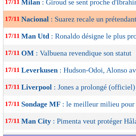
17/11
Milan
: Giroud se sent proche d'Ibrah
de
lecture
17/11
Nacional
: Suarez recale un prétendan
OK
17/11
Man Utd
: Ronaldo désigne le plus pr
17/11
OM
: Valbuena revendique son statut
17/11
Leverkusen
: Hudson-Odoi, Alonso av
17/11
Liverpool
: Jones a prolongé (officiel)
17/11
Sondage MF
: le meilleur milieu pour 
17/11
Man City
: Pimenta veut protéger Hål