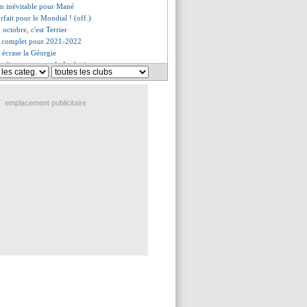
on inévitable pour Mané
rfait pour le Mondial ! (off.)
n octobre, c'est Terrier
ès complet pour 2021-2022
 écrase la Géorgie
e s'impose contre la Jordanie
essé mais pas forfait
exceptionnel de Ziyech
 sent proche d'Ibrahimovic
emplacement publicitaire
 recale un prétendant
o désigne le plus professionnel
vendique son statut
son-Odoi, Alonso avertit Chelsea
 a prolongé (officiel)
 meilleur milieu pour l'EdF...
ta veut protéger Håland
les rumeurs sur Kessié
e n'imagine pas CR7 revenir
ense pas à dire stop
n'a pas la pression
 ? Giroud n'a aucun problème
se à Karsdorp...
rôle très clair
kaeff prévient pour les Bleus
 vente encore retardée ?
rsion de Ronaldo démentie