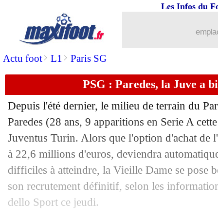
Les Infos du F
17/11
Man City
: Pimenta veut protéger Hål
emplac
17/11
Barça
: de nouvelles rumeurs sur Kess
>
>
Actu foot
L1
Paris SG
17/11
Man Utd
: Neville n'imagine pas CR7 
PSG : Paredes, la Juve a b
17/11
EdF
: Giroud ne pense pas à dire stop
Depuis l'été dernier, le milieu de terrain du 
17/11
EdF
: Tchouaméni n'a pas la pression
Paredes (28 ans, 9 apparitions en Serie A cette 
Juventus Turin. Alors que l'option d'achat de l'
17/11
EdF
: remplaçant ? Giroud n'a aucun 
à 22,6 millions d'euros, deviendra automatique
difficiles à atteindre, la Vieille Dame se pose 
17/11
Roma
: la L1 pense à Karsdorp...
son recrutement définitif, selon les informati
dello Sport ce jeudi.
17/11
EdF
: Giroud a un rôle très clair