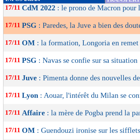
de
17/11
CdM 2022
: le prono de Macron pour 
lecture
17/11
PSG
: Paredes, la Juve a bien des dout
OK
17/11
OM
: la formation, Longoria en reme
17/11
PSG
: Navas se confie sur sa situation
17/11
Juve
: Pimenta donne des nouvelles d
17/11
Lyon
: Aouar, l'intérêt du Milan se co
17/11
Affaire
: la mère de Pogba prend la pa
17/11
OM
: Guendouzi ironise sur les sifflet