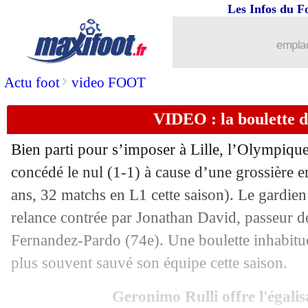
Les Infos du F
emplac
>
Actu foot
video FOOT
VIDEO : la boulette de
Bien parti pour s’imposer à Lille, l’Olympique
concédé le nul (1-1) à cause d’une grossière e
ans, 32 matchs en L1 cette saison). Le gardien
relance contrée par Jonathan David, passeur d
Fernandez-Pardo (74e). Une boulette inhabitue
plus souvent sauvé son équipe cette saison.
Geronimo Rulli offre l'égalisa