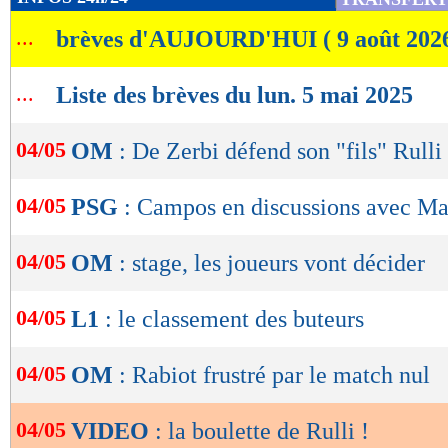
de
...
brèves d'AUJOURD'HUI ( 9 août 202
lecture
OK
...
Liste des brèves du lun. 5 mai 2025
04/05
OM
: De Zerbi défend son "fils" Rulli
04/05
PSG
: Campos en discussions avec Ma
04/05
OM
: stage, les joueurs vont décider
04/05
L1
: le classement des buteurs
04/05
OM
: Rabiot frustré par le match nul
04/05
VIDEO
: la boulette de Rulli !