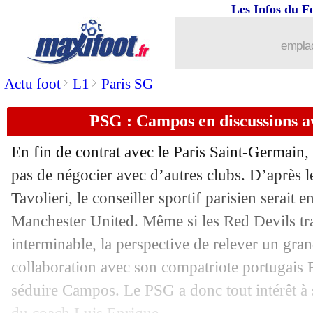
Les Infos du F
emplac
>
>
Actu foot
L1
Paris SG
PSG : Campos en discussions a
En fin de contrat avec le Paris Saint-Germain,
pas de négocier avec d’autres clubs. D’après l
Tavolieri, le conseiller sportif parisien serait
Manchester United. Même si les Red Devils tra
interminable, la perspective de relever un gra
collaboration avec son compatriote portugai
séduire Campos. Le PSG a donc tout intérêt à