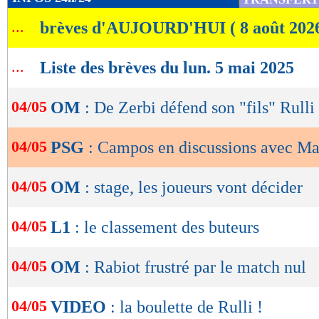
de
...
brèves d'AUJOURD'HUI ( 8 août 202
lecture
OK
...
Liste des brèves du lun. 5 mai 2025
04/05
OM
: De Zerbi défend son "fils" Rulli
04/05
PSG
: Campos en discussions avec Ma
04/05
OM
: stage, les joueurs vont décider
04/05
L1
: le classement des buteurs
04/05
OM
: Rabiot frustré par le match nul
04/05
VIDEO
: la boulette de Rulli !