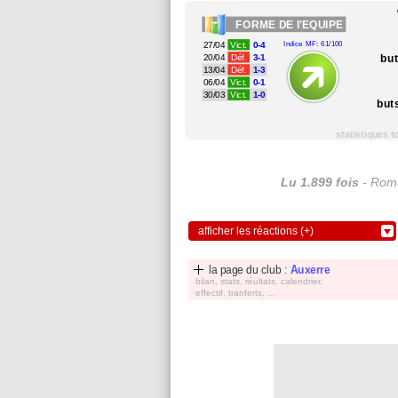
FORME
DE l'EQUIPE
27/04
Vict.
0-4
Indice MF: 61/100
bu
20/04
Déf.
3-1
13/04
Déf.
1-3
06/04
Vict.
0-1
30/03
Vict.
1-0
but
statistiques 
Lu 1.899 fois
- Roma
afficher les réactions (+)
la page du club :
Auxerre
bilan, stats, réultats, calendrier,
effectif, tranferts, ...