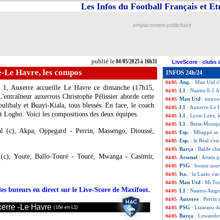
Les Infos du Football Français et E
Ang.
: Chelsea fa
04/05
All.
: Leverkusen 
04/05
L1
: Lyon 1-2 Len
04/05
emplacement publicitaire
L1
: Auxerre 1-2 
04/05
L1
: Brest 1-0 Mon
04/05
Nantes
: une déf
04/05
Lazio
: Lotito fe
04/05
publié le
04/05/2025 à 16h31
LiveScore
-
clubs 
Man City
: De Br
04/05
e-Le Havre, les compos
INFOS 24h/24
Ita.
: l'Atalanta e
04/05
Ang.
: Man Utd s'
04/05
e 1, Auxerre accueille Le Havre ce dimanche (17h15,
L1
: Nantes 0-1 A
04/05
ntraîneur auxerrois Christophe Pélissier aborde cette
Man Utd
: nouve
04/05
libaly et Buayi-Kiala, tous blessés. En face, le coach
L1
: Auxerre-Le 
04/05
et Logbo. Voici les compositions des deux équipes.
L1
: Lyon-Lens, 
04/05
L1
: Brest-Montpe
04/05
l (c), Akpa, Oppegard - Perrin, Massengo, Dioussé,
Esp.
: Mbappé se
04/05
Esp.
: le Real s'e
04/05
Barça
: Balde cha
04/05
(c), Youte, Ballo-Touré - Touré, Mwanga - Casimir,
Arsenal
: Arteta 
04/05
PSG
: bonne nou
04/05
Ita.
: la Lazio s'
04/05
Man Utd
: McTom
04/05
des buteurs en direct sur le Live-Score de Maxifoot.
L1
: Nantes-Ange
04/05
Auxerre
: Perrin 
04/05
erre -
Le Havre
PSG
: Lizarazu d
(16e en L1)
04/05
Barça
: Lewandows
04/05