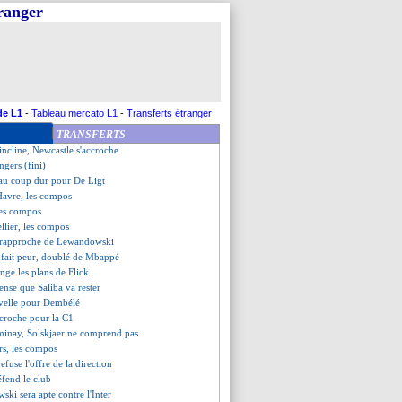
tranger
it tomber le champion !
accroché, le Bayern sacré !
s (fini)
Le Havre (fini)
tpellier (fini)
aite logique pour Kombouaré
rme la porte pour Isaksen
de L1
-
Tableau mercato L1
-
Transferts étranger
uyne et le Mondial des clubs
TRANSFERTS
n balade
incline, Newcastle s'accroche
ngers (fini)
au coup dur pour De Ligt
Havre, les compos
les compos
llier, les compos
 rapproche de Lewandowski
st fait peur, doublé de Mbappé
nge les plans de Flick
pense que Saliba va rester
velle pour Dembélé
accroche pour la C1
inay, Solskjaer ne comprend pas
rs, les compos
refuse l'offre de la direction
éfend le club
ki sera apte contre l'Inter