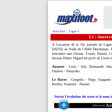
Actu foot
Ligue 1
>
L1 : Auxerr
A l'occasion de la 32e journée de Ligu
DAZN) au Stade de l'Abbé Deschamps. L'e
rencontre sans Owusu, Traoré, Danois, Cou
havrais Didier Digard est privé de Lloris 
Auxerre
: Léon - Joly, Diomandé, Juba
Onaiwu - Sinayoko.
Le Havre
: Gorgelin - Nego, Sangante 
Kechta, Soumaré - Hassan.
Suivez l'évolution du score et le nom 
Aux
(10e en L1)