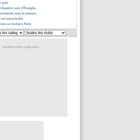
n pole
déclaration osée d'Emegha
chouaméni sous la menace
 est intouchable
vers un forfait à Paris
veut partir cet été
ns calcul à Lille
pas rassuré avant Paris
e de Beye contre son équipe
emplacement publicitaire
n-Szczesny, Flick a tranché
es du sam. 3 mai 2025
es du ven. 2 mai 2025