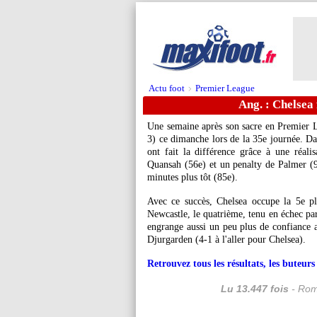
Actu foot
Premier League
>
Ang. : Chelsea 
Une semaine après son sacre en Premier L
3) ce dimanche lors de la 35e journée. Da
ont fait la différence grâce à une réal
Quansah (56e) et un penalty de Palmer (90
minutes plus tôt (85e).
Avec ce succès, Chelsea occupe la 5e pl
Newcastle, le quatrième, tenu en échec p
engrange aussi un peu plus de confiance 
Djurgarden (4-1 à l'aller pour Chelsea).
Retrouvez tous les résultats, les buteu
Lu 13.447 fois
- Rom