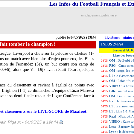
Les Infos du Football Français et E
emplacement publicitaire
publié le
04/05/2025 à 19h44
LiveScore
-
clubs 
fait tomber le champion !
INFOS 24h/24
brèves d'AUJ
...
eague, Liverpool a chuté sur la pelouse de Chelsea (1-
Liste des brèv
...
ns un match avec bien plus d'enjeu pour eux, les Blues
OM
: De Zerbi dé
04/05
isation de Fernandez (3e), un but contre son camp de
PSG
: Campos en
04/05
e+6), alors que Van Dijk avait réduit l'écart quelques
OM
: stage, les 
04/05
L1
: le classemen
04/05
OM
: Rabiot frus
04/05
ace du classement et revient à égalité de points avec
VIDEO
: la boule
04/05
ar Brighton (1-1) ce dimanche. L'équipe d'Enzo Maresca
Lille
: un nul mér
04/05
avant sa demi-finale retour de Ligue Conférence face à
OM
: Gouiri s'en
04/05
Ita.
: la Juve ac
04/05
L1
: le classemen
04/05
rs et classements sur le LIVE-SCORE de Maxifoot.
L1
: Lille 1-1 Mar
04/05
Real
: Mbappé, An
04/05
ain Rigaux - 04/05/25 à 19h44
VIDEO
: Kane sa
04/05
Lens
: Zaroury fi
04/05
Lyon
: la décept
04/05