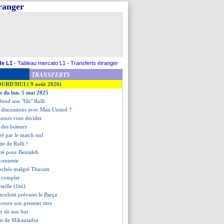
tranger
de L1
-
Tableau mercato L1
-
Transferts étranger
TRANSFERTS
OURD'HUI ( 9 août 2026)
es du lun. 5 mai 2025
fend son "fils" Rulli
 discussions avec Man United ?
joueurs vont décider
t des buteurs
tré par le match nul
tte de Rulli !
ité pour Bentaleb
 contente
crochée malgré Thuram
t complet
seille (fini)
celotti prévient le Barça
voure son premier titre
er de son but
ion de Mikautadze