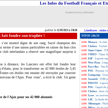
Barça
: Busquets
12/05
Les Infos du Football Français et E
Man Utd
: Man Ci
12/05
Real
: Di Meco po
12/05
emplacement publicitaire
C1-C3
: les arbit
12/05
Barça
: son aven
12/05
Leipzig
: 3 ans de
12/05
Rennes
: ça se c
12/05
publié le
12/05/2021 à 13h38
Tigres
: Thauvin a
12/05
LiveScore
-
clubs 
Bayern
: Kahn me
12/05
fait fondre son trophée !
INFOS 24h/24
Lille
: Favre et M
12/05
Monaco
: le club
12/05
m s’est montré digne de son rang. Sacré champion des
Chelsea
: Tuchel 
12/05
au terme d’une saison particulière en raison du huis clos
Super Ligue
: l'
12/05
e club néerlandais a réservé une magnifique surprise à
VIDEO
: l'Ajax f
12/05
EdF
: Laporte esp
12/05
West Ham
: Ling
12/05
e à distance, les Lanciers ont effet fait fondre leur
Pays-Bas
: Van D
12/05
d'étain, pour le transformer en 42 000 étoiles de 3,45
PSG
: Neymar veu
12/05
outes ces étoiles ont ensuite été envoyées par courrier
Guingamp
: Gou
12/05
orceau de l'Ajax. Pour vous", a écrit le club. Un geste
Sassuolo
: l'OM p
12/05
PHOTO
: Laport
12/05
PSG
: l'appel du 
12/05
Chelsea
: deux cl
12/05
Lyon
: un nouvea
12/05
e de l'Ajax pour ses 42 000 abonnés
LdC
: la finale d
12/05
Allemagne
: Flic
12/05
Milan
: fin de sa
12/05