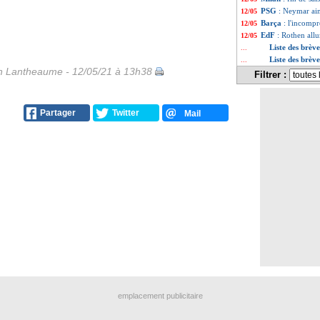
PSG
: Neymar ai
12/05
Barça
: l'incomp
12/05
EdF
: Rothen all
12/05
Liste des brèv
...
Liste des brèv
...
 Lantheaume - 12/05/21 à 13h38
Filtrer :
Partager
Twitter
Mail
emplacement publicitaire