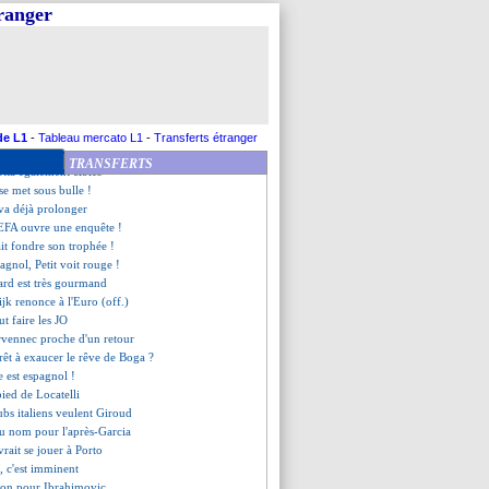
 plaide coupable
tranger
ty, la classe de Solskjaer
usse Zidane vers la Juve
res des finales connus
ir, Koeman répond franchement
 plus pour Forsberg (officiel)
onfirme pour Vilhena
 assuré ses arrières
de L1
-
Tableau mercato L1
-
Transferts étranger
t un stop pour Håland
TRANSFERTS
otta également ciblés
 se met sous bulle !
va déjà prolonger
UEFA ouvre une enquête !
ait fondre son trophée !
agnol, Petit voit rouge !
ard est très gourmand
ijk renonce à l'Euro (off.)
t faire les JO
rvennec proche d'un retour
rêt à exaucer le rêve de Boga ?
e est espagnol !
pied de Locatelli
ubs italiens veulent Giroud
u nom pour l'après-Garcia
evrait se jouer à Porto
k, c'est imminent
ison pour Ibrahimovic