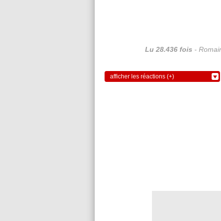
Lu 28.436 fois
- Romain
afficher les réactions (+)