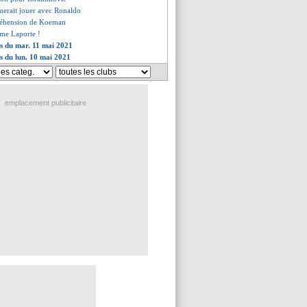
merait jouer avec Ronaldo
réhension de Koeman
ume Laporte !
es du mar. 11 mai 2021
es du lun. 10 mai 2021
emplacement publicitaire