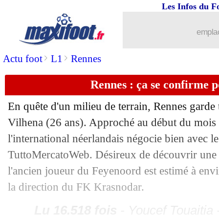
Les Infos du F
12/05
Real
: le ton est monté entre Zidane e
emplac
12/05
Esp.
: le FC Séville s'accroche
>
>
Actu foot
L1
Rennes
12/05
L2
: le TFC se rate, Clermont presque 
Rennes : ça se confirme 
12/05
CdF
: Montpellier-Paris SG, les comp
En quête d'un milieu de terrain, Rennes garde
Vilhena (26 ans). Approché au début du mois d
12/05
OM
: Benedetto repousse Sao Paulo
l'international néerlandais négocie bien avec le
12/05
OM
: Caleta-Car poussé vers la sortie
TuttoMercatoWeb. Désireux de découvrir une 
l'ancien joueur du Feyenoord est estimé à envi
12/05
Lyon
: la piste De Zerbi se refroidit
la direction du FK Krasnodar.
12/05
Brest
: un accident de la route pour J
Lu 16.518 fois
- Youcef Touaitia 