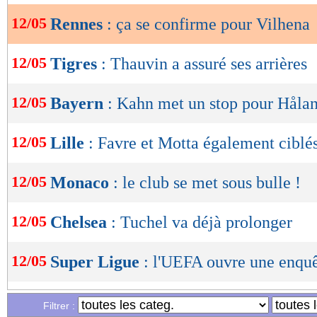
12/05
Rennes
: ça se confirme pour Vilhena
OK
12/05
Tigres
: Thauvin a assuré ses arrières
12/05
Bayern
: Kahn met un stop pour Håla
12/05
Lille
: Favre et Motta également ciblé
12/05
Monaco
: le club se met sous bulle !
12/05
Chelsea
: Tuchel va déjà prolonger
12/05
Super Ligue
: l'UEFA ouvre une enquê
12/05
VIDEO
: l'Ajax fait fondre son trophée
Filtrer :