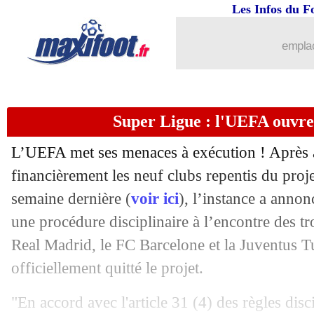
Les Infos du F
12/05
OM
: Caleta-Car poussé vers la sortie
emplac
12/05
Lyon
: la piste De Zerbi se refroidit
12/05
Brest
: un accident de la route pour J
Super Ligue : l'UEFA ouvre
12/05
Lyon
: De Sciglio sera bien suspendu
L’UEFA met ses menaces à exécution ! Après 
12/05
Brésil
: Adriano, le jour qui a tout ch
financièrement les neuf clubs repentis du proj
semaine dernière (
voir ici
), l’instance a anno
12/05
Barça
: Busquets plaide coupable
une procédure disciplinaire à l’encontre des tr
Real Madrid, le FC Barcelone et la Juventus Tu
12/05
Man Utd
: Man City, la classe de Sols
officiellement quitté le projet.
12/05
Real
: Di Meco pousse Zidane vers la 
"En accord avec l'article 31 (4) des règles disc