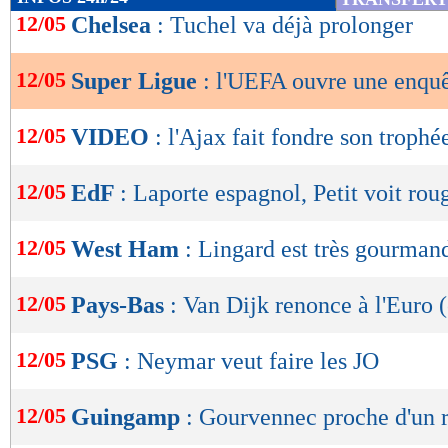
de
12/05
Chelsea
: Tuchel va déjà prolonger
lecture
12/05
Super Ligue
: l'UEFA ouvre une enquê
OK
12/05
VIDEO
: l'Ajax fait fondre son trophée
12/05
EdF
: Laporte espagnol, Petit voit rou
12/05
West Ham
: Lingard est très gourman
12/05
Pays-Bas
: Van Dijk renonce à l'Euro (
12/05
PSG
: Neymar veut faire les JO
12/05
Guingamp
: Gourvennec proche d'un 