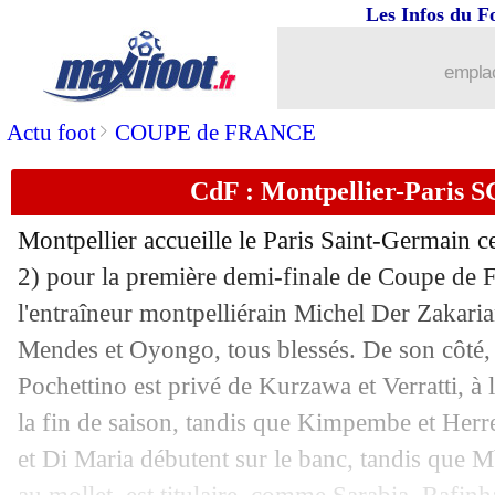
Les Infos du F
emplac
>
Actu foot
COUPE de FRANCE
...
brèves d'AUJOURD'HUI ( 9 août 202
CdF : Montpellier-Paris S
...
Liste des brèves du jeu. 13 mai 2021
Montpellier accueille le Paris Saint-Germain 
12/05
Esp.
: l'Atletico en profite
2) pour la première demi-finale de Coupe de F
l'entraîneur montpelliérain Michel Der Zakaria
12/05
PSG
: Lille, les mots forts de Mbappé
Mendes et Oyongo, tous blessés. De son côté, 
Pochettino est privé de Kurzawa et Verratti, à l
12/05
PSG
: Pochettino s'explique pour Ney
la fin de saison, tandis que Kimpembe et Her
et Di Maria débutent sur le banc, tandis que M
12/05
Montpellier
: Delort avoue la supério