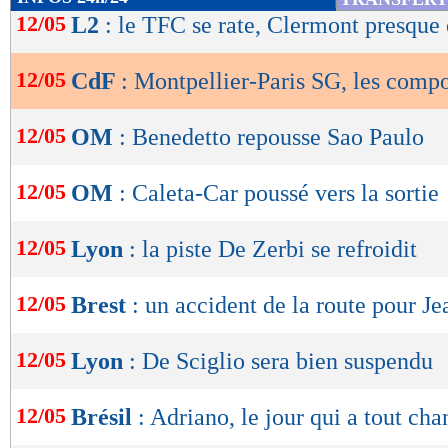
de
12/05
L2
: le TFC se rate, Clermont presque 
lecture
12/05
CdF
: Montpellier-Paris SG, les comp
OK
12/05
OM
: Benedetto repousse Sao Paulo
12/05
OM
: Caleta-Car poussé vers la sortie
12/05
Lyon
: la piste De Zerbi se refroidit
12/05
Brest
: un accident de la route pour J
12/05
Lyon
: De Sciglio sera bien suspendu
12/05
Brésil
: Adriano, le jour qui a tout ch