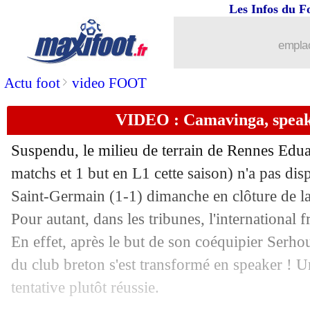
Les Infos du F
10/05
Arsenal
: Arteta s'enflamme pour Sm
emplac
10/05
Man Utd
: Cavani a prolongé !
>
Actu foot
video FOOT
10/05
EdF
: sa liste, Deschamps a des incert
VIDEO : Camavinga, speake
10/05
Rennes
: l'AEK Athènes veut Da Silva
Suspendu, le milieu de terrain de Rennes Ed
10/05
PSG
: Carrière voit un problème Ney
matchs et 1 but en L1 cette saison) n'a pas dis
Saint-Germain (1-1) dimanche en clôture de la
10/05
EdF
: l'extincteur, les mots de Desch
Pour autant, dans les tribunes, l'international fr
En effet, après le but de son coéquipier Serhou
10/05
Japon
: la retraite pour Iniesta ?
du club breton s'est transformé en speaker ! U
tentative plutôt réussie.
10/05
Lille
: Soumaré vers Leicester, Fofana