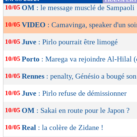
de
10/05
OM
: le message musclé de Sampaoli
lecture
10/05
VIDEO
: Camavinga, speaker d'un soir
OK
10/05
Juve
: Pirlo pourrait être limogé
10/05
Porto
: Marega va rejoindre Al-Hilal (
10/05
Rennes
: penalty, Génésio a bougé so
10/05
Juve
: Pirlo refuse de démissionner
10/05
OM
: Sakai en route pour le Japon ?
10/05
Real
: la colère de Zidane !