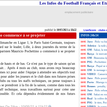
PSG
: Neymar, u
10/05
Les Infos du Football Français et E
Arsenal
: Arteta
10/05
Man Utd
: Cavan
10/05
emplacement publicitaire
EdF
: sa liste, D
10/05
Rennes
: l'AEK A
10/05
PSG
: Carrière 
10/05
EdF
: l'extincteu
10/05
publié le
10/05/2021 à 11h22
Japon
: la retrait
10/05
LiveScore
-
clubs 
Lille
: Soumaré ve
10/05
no commence à se projeter
INFOS 24h/24
PSG
: Kimpembe 
10/05
Juve
: Pirlo va bi
10/05
dimanche en Ligue 1, le Paris Saint-Germain, toujours
Atletico
: la tuil
10/05
rd sur le leader, Lille, à deux journées du terme de la
OM
: Sakai, la t
10/05
r parisien Mauricio Pochettino a commencé à se projeter
Barça
: le merca
10/05
OM
: Bissouma é
10/05
PSG
: Pochettino
10/05
 de hauts et de bas. Ce n'est pas le type de saison qu'un
Barça
: Piqué se
10/05
ait... Après 4 mois au club, nous avons reçu beaucoup
OM
: le message
10/05
es ici pour aider l'équipe à atteindre ses objectifs tout
VIDEO
: Camavin
10/05
 pour aider les joueurs et le club dans nos futures prises
Juve
: Pirlo pour
10/05
lubs ou tous les staffs techniques, on pense toujours à
Porto
: Marega va
10/05
ns se prendront à la fin de la saison, comme dans tous les
Rennes
: penalty
10/05
taff technique, nous travaillons surtout pour créer une
Juve
: Pirlo refu
10/05
possible. Et cela dépendra évidemment de nos futurs
OM
: Sakai en ro
10/05
Real
: la colère d
10/05
PSG
: le titre, P
10/05
en Da Silva - 10/05/21 à 11h22
VIDEO
: le cra
10/05