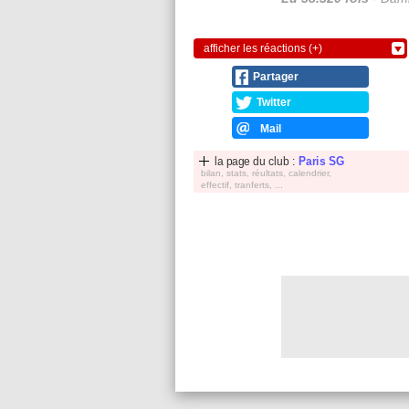
afficher les réactions (+)
Partager
Twitter
Mail
la page du club :
Paris SG
bilan, stats, réultats, calendrier,
effectif, tranferts, ...