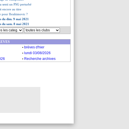
 a senti un PSG perturbé
it encore au titre
de pour Ibrahimovic ?
es du dim. 9 mai 2021
es du sam. 8 mai 2021
REVES
.
brèves d'hier
.
lundi 03/08/2026
.
026
Recherche archives