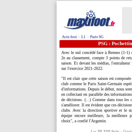
Actu foot
L1
Paris SG
>
>
PSG : Pochetti
Avec le nul concédé face à Rennes (1-1) 
2e au classement, compte 3 points de reta
saison. Et devant les médias, l'entraîneu
sur l'exercice 2021-2022.
"Il est clair que cette saison est composée
club comme le Paris Saint-Germain espér
d'informations. Depuis le début, nous somm
en collectant en parallèle des informations
de décisions. (...) Comme dans tous les c
s'améliorer. Il est évident que ces décisio
clubs. Avec la direction sportive et le s
équipe encore meilleure, la meilleure 
choix", a confié l'Argentin.
Lu 38.320 fois
- Dami