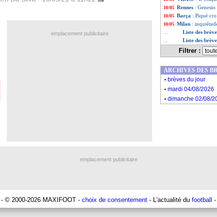
Rennes
: Genesio
10/05
Barça
: Piqué cro
10/05
Milan
: inquiétu
10/05
Liste des brèv
...
emplacement publicitaire
Liste des brèv
...
Filtrer :
ARCHIVES DES B
.
brèves du jour
.
mardi 04/08/2026
.
dimanche 02/08/2
emplacement publicitaire
- © 2000-2026 MAXIFOOT -
choix de consentement
- L'actualité du
football
-