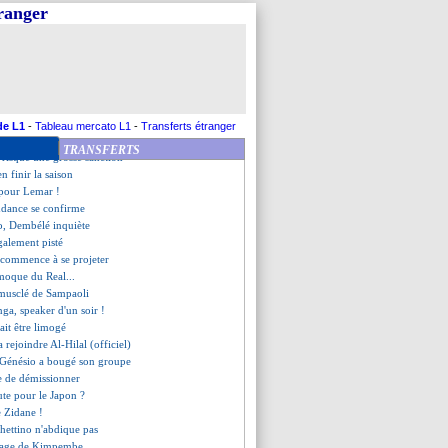
ne clause pour 2026 ?
tranger
 s'enflamme pour Smith-Rowe
i a prolongé !
eschamps a des incertitudes
thènes veut Da Silva
voit un problème Neymar
r, les mots de Deschamps
e pour Iniesta ?
de L1
-
Tableau mercato L1
-
Transferts étranger
rs Leicester, Fofana valide
TRANSFERTS
risque une grosse sanction
en finir la saison
e pour Lemar !
endance se confirme
to, Dembélé inquiète
galement pisté
 commence à se projeter
 moque du Real...
 musclé de Sampaoli
ga, speaker d'un soir !
rait être limogé
 rejoindre Al-Hilal (officiel)
, Génésio a bougé son groupe
se de démissionner
ute pour le Japon ?
e Zidane !
ochettino n'abdique pas
quage de Kimpembe