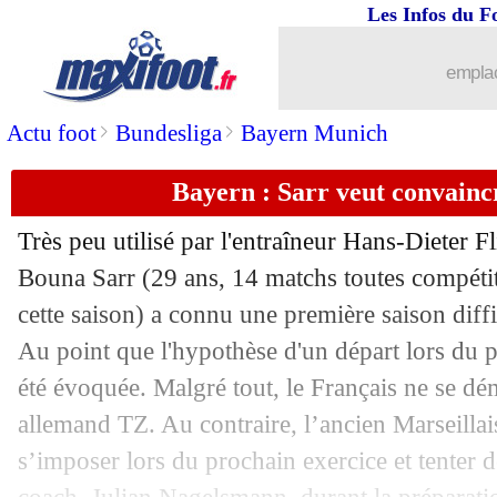
Les Infos du F
10/05
OM
: Alvaro répond à Valbuena
emplac
10/05
PSG
: fin de saison pour Verratti
>
>
Actu foot
Bundesliga
Bayern Munich
10/05
Ang.
: Fulham battu et relégué
Bayern : Sarr veut convain
10/05
Bordeaux
: Gasset a perdu son vestiai
Très peu utilisé par l'entraîneur Hans-Dieter Fl
10/05
Man Utd
: Rashford ne regrette pas 
Bouna Sarr (29 ans, 14 matchs toutes compét
cette saison) a connu une première saison diff
10/05
PSG
: Ginola rêve d'une "machine de 
Au point que l'hypothèse d'un départ lors du p
été évoquée. Malgré tout, le Français ne se dé
10/05
Liverpool
: Mané vit sa pire saison
allemand TZ. Au contraire, l’ancien Marseillai
s’imposer lors du prochain exercice et tenter 
10/05
Barça
: Zidane en colère, Koeman c