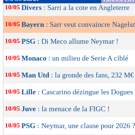
de
10/05
Divers
: Sarri a la cote en Angleterre
lecture
10/05
Bayern
: Sarr veut convaincre Nagel
OK
10/05
PSG
: Di Meco allume Neymar !
10/05
Monaco
: un milieu de Serie A ciblé
10/05
Man Utd
: la gronde des fans, 232 M€
10/05
Lille
: Cascarino dézingue les Dogues
10/05
Juve
: la menace de la FIGC !
10/05
PSG
: Neymar, une clause pour 2026 