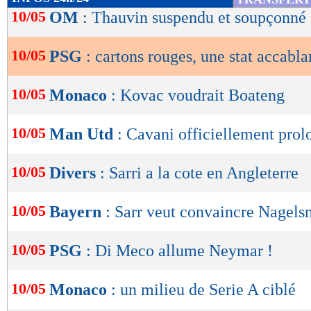
de
10/05
OM
: Thauvin suspendu et soupçonné
lecture
10/05
PSG
: cartons rouges, une stat accabla
OK
10/05
Monaco
: Kovac voudrait Boateng
10/05
Man Utd
: Cavani officiellement prol
10/05
Divers
: Sarri a la cote en Angleterre
10/05
Bayern
: Sarr veut convaincre Nagel
10/05
PSG
: Di Meco allume Neymar !
10/05
Monaco
: un milieu de Serie A ciblé