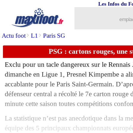
Les Infos du F
emplac
>
>
Actu foot
L1
Paris SG
...
brèves d'AUJOURD'HUI ( 8 août 202
PSG : cartons rouges, une s
...
Liste des brèves du mar. 11 mai 2021
Exclu pour un tacle dangereux sur le Rennai
10/05
OM
: Alvaro répond à Valbuena
dimanche en Ligue 1, Presnel Kimpembe a alim
accablante pour le Paris Saint-Germain. D’aprè
10/05
PSG
: fin de saison pour Verratti
défenseur central a récolté le 7e carton rouge 
minute cette saison toutes compétitions confo
10/05
Ang.
: Fulham battu et relégué
La statistique n’est pas anecdotique dans la m
10/05
Bordeaux
: Gasset a perdu son vestiai
équipe des 5 principaux championnats européen