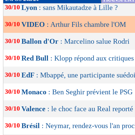
de
30/10
Lyon
: sans Mikautadze à Lille ?
lecture
30/10
VIDEO
: Arthur Fils chambre l'OM
OK
30/10
Ballon d'Or
: Marcelino salue Rodri
30/10
Red Bull
: Klopp répond aux critiques
30/10
EdF
: Mbappé, une participante suédo
30/10
Monaco
: Ben Seghir prévient le PSG
30/10
Valence
: le choc face au Real reporté
30/10
Brésil
: Neymar, rendez-vous l'an pro