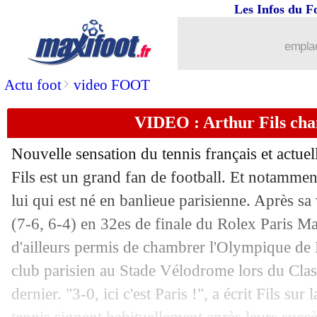
Les Infos du F
30/10
Ita.
: l'Inter fait craquer Empoli
emplac
30/10
Nice
: Boudaoui à l'infirmerie
>
Actu foot
video FOOT
30/10
Man Utd
: l'arrivée d'Amorim retardée
VIDEO : Arthur Fils ch
30/10
OM
: des tensions avec Papin
Nouvelle sensation du tennis français et actue
30/10
L2
: Ajaccio-Bastia reprendra le 3 dé
Fils est un grand fan de football. Et notamme
lui qui est né en banlieue parisienne. Après sa 
30/10
LFP
: le Sénat tacle Labrune sur son s
(7-6, 6-4) en 32es de finale du Rolex Paris Mast
d'ailleurs permis de chambrer l'Olympique de M
30/10
Atletico
: Simeone n'est pas inquiet
club parisien au Stade Vélodrome lors du Cla
dernier. "3-0, ici c'est Paris !", a écrit Fils su
30/10
Monaco
: une prolongation, Hütter co