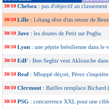
de
30/10
Chelsea
: pas d'objectif au classement
lecture
30/10
Lille
: Létang rêve d'un retour de Bent
OK
30/10
Juve
: les doutes de Petit sur Pogba
30/10
Lyon
: une pépite brésilienne dans le 
30/10
EdF
: Ben Seghir veut Akliouche dans 
30/10
Real
: Mbappé déçoit, Pérez s'inquiète
30/10
Clermont
: Batlles remplace Bichard (
30/10
PSG
: concurrence XXL pour une cibl