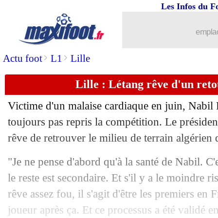
Les Infos du F
30/10
Ang. (Cpe)
: Arsenal qualifié, Chelsea
emplac
30/10
All. (Cpe)
: le Bayern torpille Mayenc
>
>
Actu foot
L1
Lille
30/10
Ita.
: la Juve sauve un point et perd un
Lille : Létang rêve d'un ret
30/10
Ang. (Cpe)
: Liverpool élimine Brigh
Victime d'un malaise cardiaque en juin, Nabil 
30/10
Monaco
: Hütter réagit à la sortie de
toujours pas repris la compétition. Le présiden
rêve de retrouver le milieu de terrain algérien
30/10
Lyon
: Sage explique son turnover
"Je ne pense d'abord qu'à la santé de Nabil. C'es
30/10
Monaco
: Zakaria manquera la récept
le reste est secondaire. Et s'il y a le moindre r
rêve assez fou, il s'agit d'être les premiers en 
30/10
Hol.
: l'Ajax remporte le Klassieker !
joueur après ça. Et ce processus a été validé 