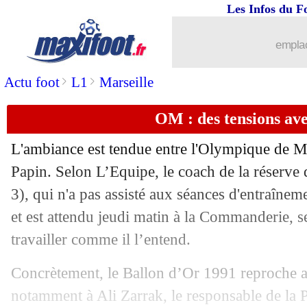
Les Infos du F
...
brèves d'AUJOURD'HUI ( 6 août 202
emplac
...
Liste des brèves du jeu. 31 octobre 20
>
>
Actu foot
L1
Marseille
30/10
Milan
: le Barça n'oublie pas Leao
OM : des tensions av
30/10
PSG
: fermeture partielle de la tribun
L'ambiance est tendue entre l'Olympique de Mar
30/10
Ang. (Cpe)
: Tottenham sort Man City
Papin. Selon L’Equipe, le coach de la réserve
3), qui n'a pas assisté aux séances d'entraîne
30/10
Ang. (Cpe)
: festival offensif pour Ma
et est attendu jeudi matin à la Commanderie, s
travailler comme il l’entend.
30/10
Ang. (Cpe)
: Arsenal qualifié, Chelsea
Concrètement, le Ballon d’Or 1991 reproche au
30/10
All. (Cpe)
: le Bayern torpille Mayenc
notamment à Ali Zarrak, le responsable de la P