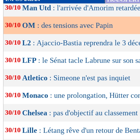
de
30/10
Man Utd
: l'arrivée d'Amorim retardée
lecture
30/10
OM
: des tensions avec Papin
OK
30/10
L2
: Ajaccio-Bastia reprendra le 3 dé
30/10
LFP
: le Sénat tacle Labrune sur son s
30/10
Atletico
: Simeone n'est pas inquiet
30/10
Monaco
: une prolongation, Hütter co
30/10
Chelsea
: pas d'objectif au classement
30/10
Lille
: Létang rêve d'un retour de Bent