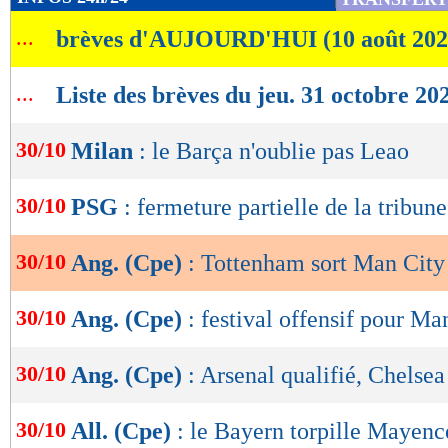
de
...
brèves d'AUJOURD'HUI (10 août 202
lecture
OK
...
Liste des brèves du jeu. 31 octobre 20
30/10
Milan
: le Barça n'oublie pas Leao
30/10
PSG
: fermeture partielle de la tribun
30/10
Ang. (Cpe)
: Tottenham sort Man City
30/10
Ang. (Cpe)
: festival offensif pour Ma
30/10
Ang. (Cpe)
: Arsenal qualifié, Chelsea
30/10
All. (Cpe)
: le Bayern torpille Mayenc