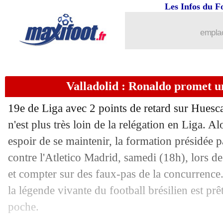
Les Infos du F
20/05
Juve
: Buffon égale Maldini
emplac
20/05
EdF (Espoirs)
: Kamara, Ripoll s'expl
20/05
Tottenham
: les vérités de Kane
Valladolid : Ronaldo promet 
20/05
Barça
: Messi, son clan veut Paris mais
19e de Liga avec 2 points de retard sur Huesca
20/05
EdF (Espoirs)
: la liste pour l’Euro
n'est plus très loin de la relégation en Liga. Al
espoir de se maintenir, la formation présidée 
20/05
Brest
: Dall'Oglio a dit oui à Montpell
contre l'Atletico Madrid, samedi (18h), lors de
et compter sur des faux-pas de la concurrence
20/05
Barça
: le salaire d'Agüero dévoilé
la légende vivante du football brésilien est prê
poche.
20/05
PSG
: Gueye a convaincu Pochettino