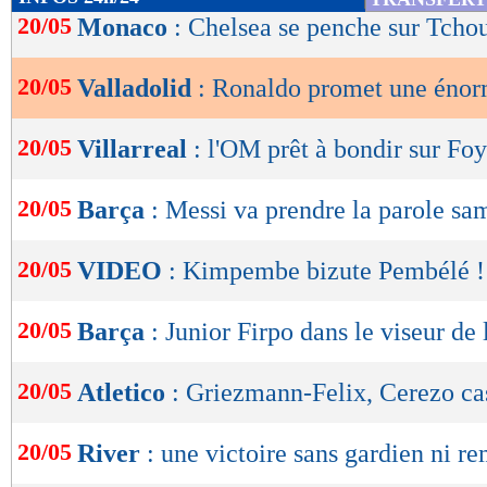
de
20/05
Monaco
: Chelsea se penche sur Tch
lecture
20/05
Valladolid
: Ronaldo promet une éno
OK
20/05
Villarreal
: l'OM prêt à bondir sur Foy
20/05
Barça
: Messi va prendre la parole sa
20/05
VIDEO
: Kimpembe bizute Pembélé !
20/05
Barça
: Junior Firpo dans le viseur de
20/05
Atletico
: Griezmann-Felix, Cerezo ca
20/05
River
: une victoire sans gardien ni r