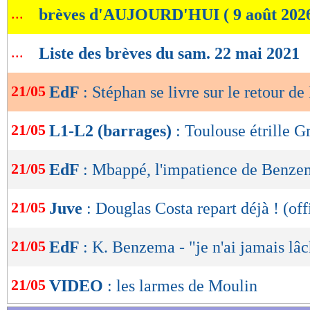
...
brèves d'AUJOURD'HUI ( 9 août 202
de
Lu 34.542 fois
- Romain Lantheaume
lecture
...
Liste des brèves du sam. 22 mai 2021
OK
21/05
EdF
: Stéphan se livre sur le retour 
21/05
L1-L2 (barrages)
: Toulouse étrille G
21/05
EdF
: Mbappé, l'impatience de Benze
21/05
Juve
: Douglas Costa repart déjà ! (off
21/05
EdF
: K. Benzema - "je n'ai jamais lâ
21/05
VIDEO
: les larmes de Moulin