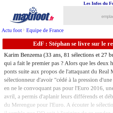
Les Infos du F
emplac
>
Actu foot
Equipe de France
EdF : Stéphan se livre sur le 
Karim Benzema (33 ans, 81 sélections et 27 b
qui a fait le premier pas ? Alors que les deux
ponts suite aux propos de l'attaquant du Real 
sélectionneur d'avoir "cédé à la pression d'une 
en ne le convoquant pas pour l'Euro 2016, une
avril, a permis d'aplanir leurs différends et d
du Merengue pour l'Euro. A écouter le sélect