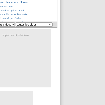
eut discuter avec Florenzi
ans le viseur
 veut récupérer Belotti
ption d'achat va être levée
d touché par Tuchel
 – "gagner ou gagner"
ur de L2 en approche ?
ale Maldini
amara, Ripoll s'explique
emplacement publicitaire
vérités de Kane
n clan veut Paris mais...
a liste pour l’Euro
 a dit oui à Montpellier
e d'Agüero dévoilé
onvaincu Pochettino
eut Marcelo
 a choisi Manchester City !
ayern suit Wijnaldum
nservé par le Hertha ?
s récompensé !
 de départ pour Sarabia
 sur le départ
rmes de Rami avec Boavista !
a se penche sur Tchouaméni
ldo promet une énorme prime
prêt à bondir sur Foyth