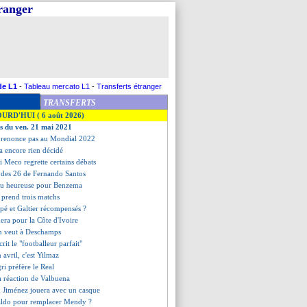
tranger
de L1
-
Tableau mercato L1
-
Transferts étranger
TRANSFERTS
OURD'HUI ( 6 août 2026)
es du ven. 21 mai 2021
 renonce pas au Mondial 2022
'a encore rien décidé
 Meco regrette certains débats
te des 26 de Fernando Santos
nu heureuse pour Benzema
 prend trois matchs
pé et Galtier récompensés ?
era pour la Côte d'Ivoire
n veut à Deschamps
it le "footballeur parfait"
n avril, c'est Yilmaz
gri préfère le Real
a réaction de Valbuena
: Jiménez jouera avec un casque
aldo pour remplacer Mendy ?