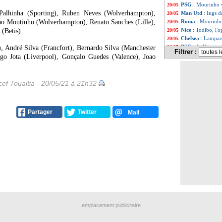
PSG
: Mourinho v
20/05
Palhinha (Sporting), Ruben Neves (Wolverhampton),
Man Utd
: Ings d
20/05
ao Moutinho (Wolverhampton), Renato Sanches (Lille),
Roma
: Mourinho
20/05
Nice
: Todibo, l'o
 (Betis)
20/05
Chelsea
: Lampar
20/05
PSG
: A. Herrera
, André Silva (Francfort), Bernardo Silva (Manchester
20/05
Filtrer :
Real
: un défense
20/05
ogo Jota (Liverpool), Gonçalo Guedes (Valence), Joao
Juve
: Buffon ég
20/05
EdF (Espoirs)
: K
20/05
Tottenham
: les 
20/05
ef Touaitia - 20/05/21 à 21h32
Barça
: Messi, so
20/05
EdF (Espoirs)
: l
20/05
Brest
: Dall'Oglio
20/05
Partager
Twitter
Mail
Barça
: le salair
20/05
PSG
: Gueye a c
20/05
Real
: Beckham v
20/05
Tottenham
: Kane
20/05
Liverpool
: le B
20/05
OM
: Radonjic co
20/05
Ang.
: Ruben Dia
20/05
PSG
: des envies
20/05
Arsenal
: Bellerin
20/05
PHOTO
: les la
20/05
Monaco
: Chelse
20/05
emplacement publicitaire
Valladolid
: Rona
20/05
Villarreal
: l'OM 
20/05