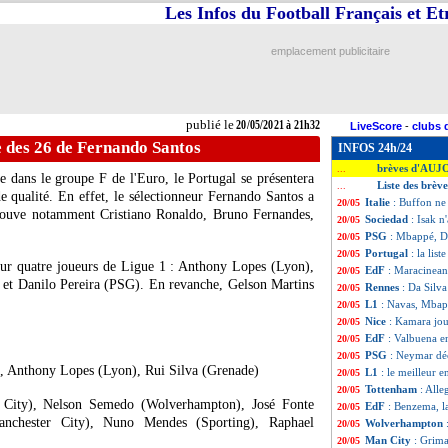
Les Infos du Football Français et E
emplacement publicitaire
publié le
20/05/2021 à 21h32
LiveScore
-
clubs 
te des 26 de Fernando Santos
INFOS 24h/24
brèves d'AUJ
...
e dans le groupe F de l'Euro, le Portugal se présentera
Liste des brèv
...
e qualité. En effet, le sélectionneur Fernando Santos a
Italie
: Buffon ne
20/05
etrouve notamment Cristiano Ronaldo, Bruno Fernandes,
Sociedad
: Isak n
20/05
PSG
: Mbappé, Di
20/05
Portugal
: la lis
20/05
sur quatre joueurs de Ligue 1 : Anthony Lopes (Lyon),
EdF
: Maracinea
20/05
) et Danilo Pereira (PSG). En revanche, Gelson Martins
Rennes
: Da Silva
20/05
L1
: Navas, Mbap
20/05
Nice
: Kamara jou
20/05
EdF
: Valbuena e
20/05
PSG
: Neymar décr
20/05
, Anthony Lopes (Lyon), Rui Silva (Grenade)
L1
: le meilleur e
20/05
Tottenham
: Alle
20/05
 City), Nelson Semedo (Wolverhampton), José Fonte
EdF
: Benzema, l
20/05
anchester City), Nuno Mendes (Sporting), Raphael
Wolverhampton
20/05
Man City
: Grim
20/05