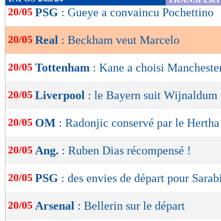
de
20/05
PSG
: Gueye a convaincu Pochettino
lecture
20/05
Real
: Beckham veut Marcelo
OK
20/05
Tottenham
: Kane a choisi Manchester
20/05
Liverpool
: le Bayern suit Wijnaldum
20/05
OM
: Radonjic conservé par le Hertha
20/05
Ang.
: Ruben Dias récompensé !
20/05
PSG
: des envies de départ pour Sarab
20/05
Arsenal
: Bellerin sur le départ