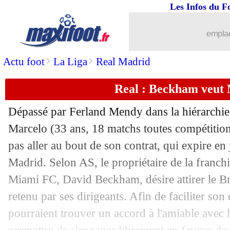
Les Infos du F
20/05
Wolverhampton
: Jiménez jouera ave
emplac
20/05
Man City
: Grimaldo pour remplacer
>
>
Actu foot
La Liga
Real Madrid
20/05
PSG
: Mourinho veut discuter avec Fl
Real : Beckham veut
20/05
Man Utd
: Ings dans le viseur
Dépassé par Ferland Mendy dans la hiérarchie
20/05
Roma
: Mourinho veut récupérer Belot
Marcelo (33 ans, 18 matchs toutes compétitions
pas aller au bout de son contrat, qui expire en
20/05
Nice
: Todibo, l'option d'achat va être 
Madrid. Selon AS, le propriétaire de la franchis
Miami FC, David Beckham, désire attirer le Bré
20/05
Chelsea
: Lampard touché par Tuchel
retenu par ses dirigeants. Afin de faciliter son 
pourraient trouver un accord à l'amiable avec
20/05
PSG
: A. Herrera – "gagner ou gagner