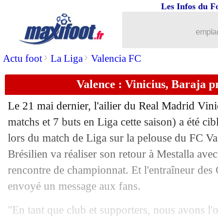
Les Infos du F
29/02
Esp. (Cpe)
: une finale Athletic-Majo
emplac
29/02
Rennes
: Bourigeaud salue Le Puy
>
>
Actu foot
La Liga
Valencia FC
29/02
Bordeaux
: Guion cartonne Riera
Valence : Vinicius, Baraja pr
29/02
CdF
: Le Puy 1-3 Rennes (fini)
Le 21 mai dernier, l'ailier du Real Madrid
Vini
29/02
Ang.
: Rooney vise un banc en Premie
matchs et 7 buts en Liga cette saison) a été cibl
lors du match de Liga sur la pelouse du FC Va
29/02
PSG
: nouveau stade, Arctos prend la 
Brésilien va réaliser son retour à Mestalla av
rencontre de championnat. Et l'entraîneur des
29/02
PSG
: Luis Enrique suit bien Xavi Si
envoyé un message aux fans.
29/02
Al Ettifaq
: Henderson, aucune rancu
"En tant que club et supporters, nous avons l'