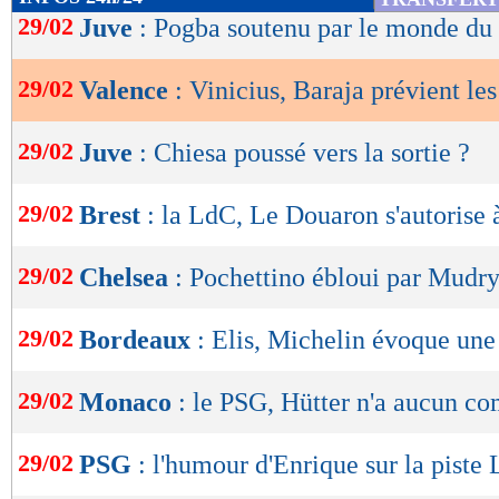
de
29/02
Juve
: Pogba soutenu par le monde du 
lecture
29/02
Valence
: Vinicius, Baraja prévient les
OK
29/02
Juve
: Chiesa poussé vers la sortie ?
29/02
Brest
: la LdC, Le Douaron s'autorise 
29/02
Chelsea
: Pochettino ébloui par Mudr
29/02
Bordeaux
: Elis, Michelin évoque une
29/02
Monaco
: le PSG, Hütter n'a aucun c
29/02
PSG
: l'humour d'Enrique sur la piste