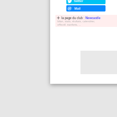
Twitter
Mail
la page du club :
Newcastle
bilan, stats, réultats, calendrier,
effectif, tranferts, ...