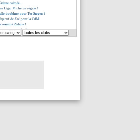
 Zidane calmée...
 en Liga, Michel se régale !
elle doublure pour Ter Stegen ?
'objectif de Faé pour la CdM
ve nommé Zidane !
ino encore conforté
 poussé vers la sortie
s'appuyer sur le passé
iola prévient Grealish
uie devant l'équipe d'Enrique
aé compare Adingra à Ribéry
r toujours incertain pour Ten Hag
rdiola encense Xabi Alonso
ne sera pas prolongé
encore blessé...
ag perd son adjoint
ts fermés de la saison
onfirme pour Tel
 le coup de gueule de Lopez
émir du Qatar ne tentera rien
e maladie cérébrale pour Olsson
y - "Enrique n'aime pas Mbappé"
êt pour T. Hernandez se confirme
prophétie de Gasset
linsmann remplacé (officiel)
pé avec son frère au Real ?