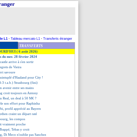
tranger
de L1
-
Tableau mercato L1
-
Transferts étranger
TRANSFERTS
OURD'HUI ( 6 août 2026)
es du mer. 28 février 2024
astle arrive à s'en sortir
regrets de Vieira
erri savoure
quintuplé d'Haaland pour City !
-3 t.a.b.) Strasbourg (fini)
n avenir entre ses mains
ag croit toujours en Antony
au Real, un deal à 50 M€ ?
èle son effort pour Raphinha
bi, profil apprécié au Bayern
then craint un départ raté
bourg, les compos
ait vraiment proche
Mbappé, Tebas y croit
, Di Meco n'oublie pas Sanchez