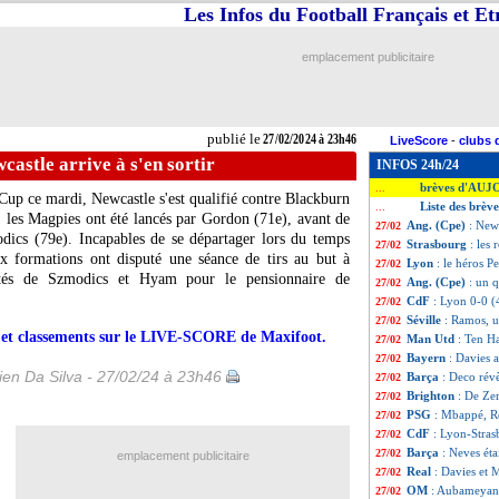
Les Infos du Football Français et E
emplacement publicitaire
publié le
27/02/2024 à 23h46
LiveScore
-
clubs 
castle arrive à s'en sortir
INFOS 24h/24
brèves d'AUJ
...
Cup ce mardi, Newcastle s'est qualifié contre Blackburn
Liste des brèv
...
, les Magpies ont été lancés par Gordon (71e), avant de
Ang. (Cpe)
: Newc
27/02
odics (79e). Incapables de se départager lors du temps
Strasbourg
: les 
27/02
ux formations ont disputé une séance de tirs au but à
Lyon
: le héros P
27/02
atés de Szmodics et Hyam pour le pensionnaire de
Ang. (Cpe)
: un 
27/02
CdF
: Lyon 0-0 (4
27/02
Séville
: Ramos, u
27/02
rs et classements sur le LIVE-SCORE de Maxifoot.
Man Utd
: Ten H
27/02
Bayern
: Davies 
27/02
en Da Silva - 27/02/24 à 23h46
Barça
: Deco rév
27/02
Brighton
: De Zer
27/02
PSG
: Mbappé, Ro
27/02
CdF
: Lyon-Stras
27/02
Barça
: Neves ét
27/02
emplacement publicitaire
Real
: Davies et 
27/02
OM
: Aubameyang
27/02