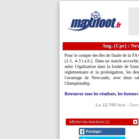
Ang. (Cpe) : New
Pour le compte des 8es de finale de la FA 
(1-1, 4-3 t.a.b.). Dans un match accroché
subir l'égalisation dans la foulée de Szm
réglementaire et la prolongation, les de
l'avantage de Newcastle, avec deux r
Championship.
Retrouvez tous les résultats, les buteu
Lu 12.790 fois
- Dami
afficher les réactions (1)
Partager