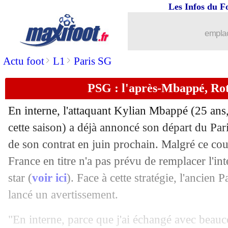
Les Infos du F
29/02
Juve
: Chiesa poussé vers la sortie ?
emplac
29/02
Brest
: la LdC, Le Douaron s'autorise 
>
>
Actu foot
L1
Paris SG
29/02
Chelsea
: Pochettino ébloui par Mudr
PSG : l'après-Mbappé, Rot
29/02
Bordeaux
: Elis, Michelin évoque une
En interne, l'attaquant Kylian
Mbappé
(25 ans,
29/02
Monaco
: le PSG, Hütter n'a aucun c
cette saison) a déjà annoncé son départ du Pa
de son contrat en juin prochain. Malgré ce co
29/02
PSG
: l'humour d'Enrique sur la piste
France en titre n'a pas prévu de remplacer l'int
star (
voir ici
). Face à cette stratégie, l'ancien
29/02
Man Utd
: Ten Hag défend Fernandes
lancé un avertissement.
29/02
Juve
: sa suspension, Pogba sort du sil
"En interne, parce que j'ai échangé avec beauc