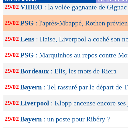
de
29/02
VIDEO
: la volée gagnante de Gignac
lecture
29/02
PSG
: l'après-Mbappé, Rothen prévien
OK
29/02
Lens
: Haise, Liverpool a coché son n
29/02
PSG
: Marquinhos au repos contre M
29/02
Bordeaux
: Elis, les mots de Riera
29/02
Bayern
: Tel rassuré par le départ de 
29/02
Liverpool
: Klopp encense encore ses 
29/02
Bayern
: un poste pour Ribéry ?