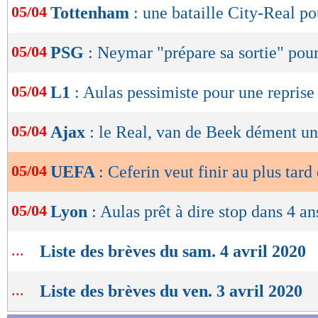
05/04
Tottenham
: une bataille City-Real p
de
lecture
05/04
PSG
: Neymar "prépare sa sortie" pou
OK
05/04
L1
: Aulas pessimiste pour une reprise
05/04
Ajax
: le Real, van de Beek dément u
05/04
UEFA
: Ceferin veut finir au plus tard
05/04
Lyon
: Aulas prêt à dire stop dans 4 an
...
Liste des brèves du sam. 4 avril 2020
...
Liste des brèves du ven. 3 avril 2020