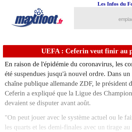
Les Infos du F
05/04
Nantes
: un Canari a bluffé Gourcuff
emplac
05/04
Coronavirus
: Rooney tacle les instan
05/04
Séville
: Diego Carlos a prévenu son a
UEFA : Ceferin veut finir au p
05/04
ASSE
: M'Vila se livre sur la méthode
En raison de l'épidémie du coronavirus, les c
05/04
L1
: les vérités de Caïazzo sur la repri
été suspendues jusqu'à nouvel ordre. Dans un e
chaîne publique allemande ZDF, le président
05/04
Real
: Lunin veut revenir et s'imposer
Ceferin a expliqué que la Ligue des Champion
devaient se disputer avant août.
05/04
Monaco
: Neymar, Baldé encourage l
"On peut jouer avec le système actuel ou le fa
05/04
Tottenham
: le PSG surveille Ndombé
les quarts et les demi-finales avec un tirage au