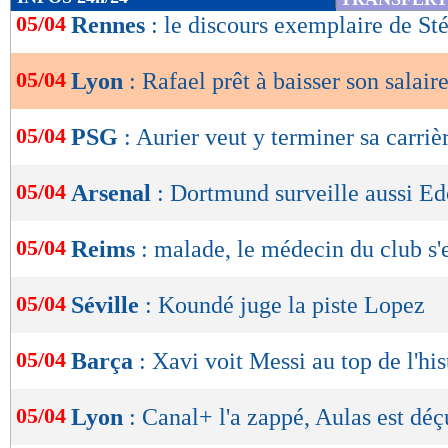
de
05/04
Rennes
: le discours exemplaire de St
lecture
05/04
Lyon
: Rafael prêt à baisser son salair
OK
05/04
PSG
: Aurier veut y terminer sa carriè
05/04
Arsenal
: Dortmund surveille aussi E
05/04
Reims
: malade, le médecin du club s'e
05/04
Séville
: Koundé juge la piste Lopez
05/04
Barça
: Xavi voit Messi au top de l'his
05/04
Lyon
: Canal+ l'a zappé, Aulas est déç