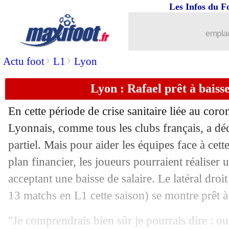
Les Infos du F
emplac
>
>
Actu foot
L1
Lyon
Lyon : Rafael prêt à baisse
En cette période de crise sanitaire liée au cor
Lyonnais, comme tous les clubs français, a d
partiel. Mais pour aider les équipes face à cett
plan financier, les joueurs pourraient réaliser
acceptant une baisse de salaire. Le latéral dro
13 matchs en L1 cette saison) se montre prêt 
"Je comprendrais bien sûr je pourrais dire : ou