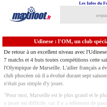
Les Infos du F
emplac
Udinese : l'OM, un club spéc
De retour à un excellent niveau avec l'Udinese
7 matchs et 4 buts toutes compétitions cette sa
l'Olympique de Marseille. L'ailier français a 
club phocéen où il a évolué durant sept saisons
n'était pas simple d'y jouer.
"Pour moi, Marseille est le plus grand et le pl
y jouer est difficile, car il y a tellement de pa