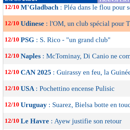
de
12/10
M'Gladbach
: Pléa dans le flou pour 
lecture
12/10
Udinese
: l'OM, un club spécial pour 
OK
12/10
PSG
: S. Rico - "un grand club"
12/10
Naples
: McTominay, Di Canio ne com
12/10
CAN 2025
: Guirassy en feu, la Guiné
12/10
USA
: Pochettino encense Pulisic
12/10
Uruguay
: Suarez, Bielsa botte en tou
12/10
Le Havre
: Ayew justifie son retour