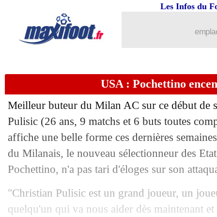
Les Infos du F
emplac
USA : Pochettino encen
Meilleur buteur du Milan AC sur ce début de sai
Pulisic
(26 ans, 9 matchs et 6 buts toutes compé
affiche une belle forme ces dernières semaines.
...
brèves d'AUJOURD'HUI ( 9 août 202
du Milanais, le nouveau sélectionneur des Eta
...
Liste des brèves du dim. 13 octobre 2
Pochettino, n'a pas tari d'éloges sur son attaqu
"Christian Pulisic est un grand joueur, un joue
12/10
CAN 2025
: le Maroc balaie la Centra
quelqu'un qui va nous aider dès maintenant et 