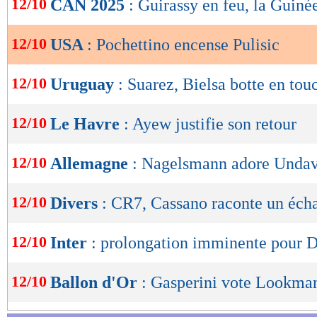
12/10
CAN 2025
: Guirassy en feu, la Guiné
de
lecture
12/10
USA
: Pochettino encense Pulisic
OK
12/10
Uruguay
: Suarez, Bielsa botte en tou
12/10
Le Havre
: Ayew justifie son retour
12/10
Allemagne
: Nagelsmann adore Unda
12/10
Divers
: CR7, Cassano raconte un éch
12/10
Inter
: prolongation imminente pour 
12/10
Ballon d'Or
: Gasperini vote Lookma