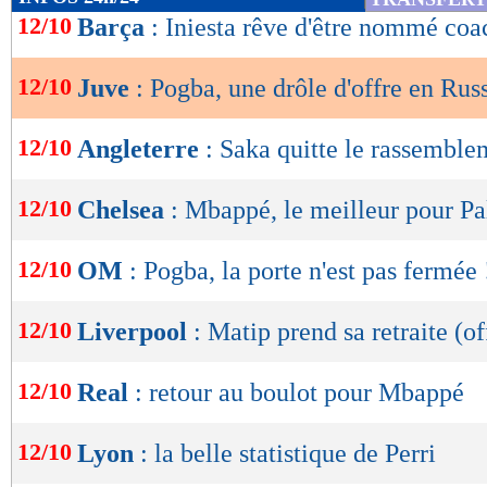
de
12/10
Barça
: Iniesta rêve d'être nommé coa
lecture
12/10
Juve
: Pogba, une drôle d'offre en Rus
OK
12/10
Angleterre
: Saka quitte le rassemble
12/10
Chelsea
: Mbappé, le meilleur pour P
12/10
OM
: Pogba, la porte n'est pas fermée 
12/10
Liverpool
: Matip prend sa retraite (of
12/10
Real
: retour au boulot pour Mbappé
12/10
Lyon
: la belle statistique de Perri