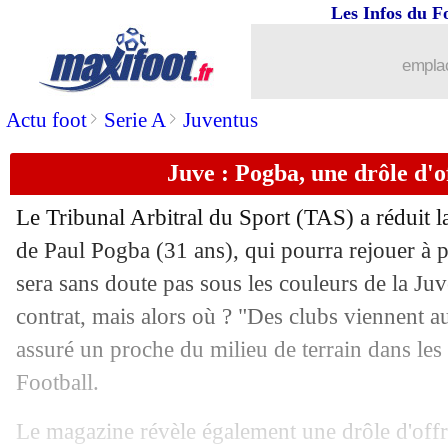
Les Infos du F
12/10
Uruguay
: Suarez, Bielsa botte en tou
emplac
12/10
Le Havre
: Ayew justifie son retour
>
>
Actu foot
Serie A
Juventus
12/10
Allemagne
: Nagelsmann adore Unda
Juve : Pogba, une drôle d'o
12/10
Divers
: CR7, Cassano raconte un éch
Le Tribunal Arbitral du Sport (TAS) a réduit 
12/10
Inter
: prolongation imminente pour 
de Paul Pogba (31 ans), qui pourra rejouer à 
sera sans doute pas sous les couleurs de la Ju
12/10
Ballon d'Or
: Gasperini vote Lookma
contrat, mais alors où ? "Des clubs viennent a
assuré un proche du milieu de terrain dans le
12/10
OM
: Rabiot a surpris Guendouzi
Football.
12/10
EdF
: M. Guendouzi - "Mbappé fait ce 
Le magazine révèle également une drôle d'offr