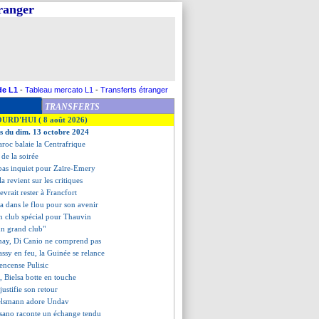
tranger
de L1
-
Tableau mercato L1
-
Transferts étranger
TRANSFERTS
OURD'HUI ( 8 août 2026)
es du dim. 13 octobre 2024
aroc balaie la Centrafrique
s de la soirée
pas inquiet pour Zaïre-Emery
a revient sur les critiques
evrait rester à Francfort
éa dans le flou pour son avenir
n club spécial pour Thauvin
"un grand club"
ay, Di Canio ne comprend pas
assy en feu, la Guinée se relance
encense Pulisic
, Bielsa botte en touche
justifie son retour
elsmann adore Undav
sano raconte un échange tendu