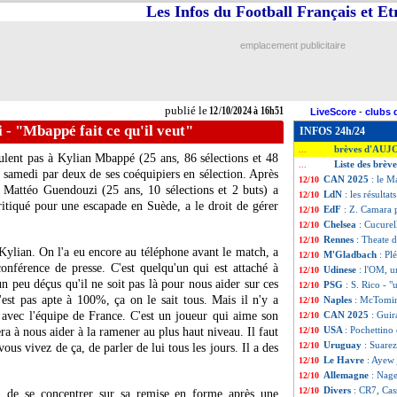
Les Infos du Football Français et E
emplacement publicitaire
publié le
12/10/2024 à 16h51
LiveScore
-
clubs 
- "Mbappé fait ce qu'il veut"
INFOS 24h/24
brèves d'AUJ
...
ulent pas à Kylian Mbappé (25 ans, 86 sélections et 48
Liste des brèv
...
ce samedi par deux de ses coéquipiers en sélection. Après
CAN 2025
: le M
12/10
, Mattéo Guendouzi (25 ans, 10 sélections et 2 buts) a
LdN
: les résultat
12/10
ritiqué pour une escapade en Suède, a le droit de gérer
EdF
: Z. Camara 
12/10
Chelsea
: Cucurell
12/10
Rennes
: Theate d
12/10
Kylian. On l'a eu encore au téléphone avant le match, a
M'Gladbach
: Pl
12/10
nférence de presse. C'est quelqu'un qui est attaché à
Udinese
: l'OM, u
12/10
un peu déçus qu'il ne soit pas là pour nous aider sur ces
PSG
: S. Rico - 
12/10
'est pas apte à 100%, ça on le sait tous. Mais il n'y a
Naples
: McTomin
12/10
 avec l'équipe de France. C'est un joueur qui aime son
CAN 2025
: Guir
12/10
USA
: Pochettino 
ra à nous aider à la ramener au plus haut niveau. Il faut
12/10
Uruguay
: Suarez
12/10
vous vivez de ça, de parler de lui tous les jours. Il a des
Le Havre
: Ayew 
12/10
Allemagne
: Nag
12/10
Divers
: CR7, Cas
12/10
 de se concentrer sur sa remise en forme après une