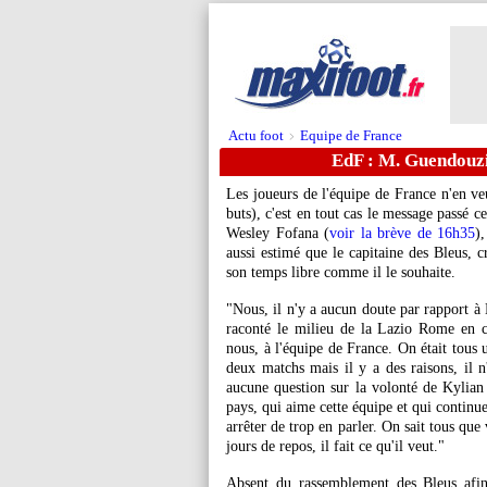
Actu foot
Equipe de France
>
EdF : M. Guendouzi 
Les joueurs de l'équipe de France n'en ve
buts), c'est en tout cas le message passé 
Wesley Fofana (
voir la brève de 16h35
)
aussi estimé que le capitaine des Bleus, c
son temps libre comme il le souhaite.
"Nous, il n'y a aucun doute par rapport à 
raconté le milieu de la Lazio Rome en co
nous, à l'équipe de France. On était tous 
deux matchs mais il y a des raisons, il n
aucune question sur la volonté de Kylian
pays, qui aime cette équipe et qui continue
arrêter de trop en parler. On sait tous que 
jours de repos, il fait ce qu'il veut."
Absent du rassemblement des Bleus afin