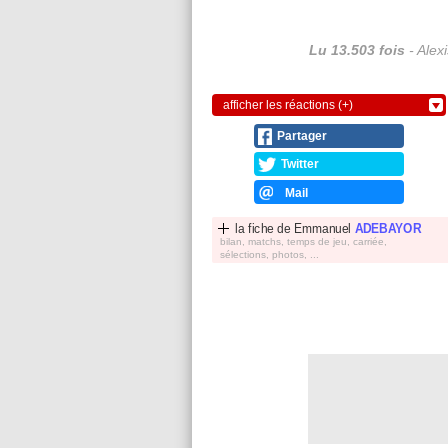
Lu 13.503 fois
- Alex
afficher les réactions (+)
Partager
Twitter
Mail
la fiche de
Emmanuel
ADEBAYOR
bilan, matchs, temps de jeu, carriée,
sélections, photos, ...