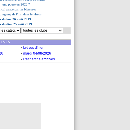
p, une pause en 2022 ?
dical agacé par les blessures
Guingampais Phiri dans le viseur
es du lun. 26 août 2019
es du dim. 25 août 2019
REVES
.
brèves d'hier
.
26
mardi 04/08/2026
.
Recherche archives