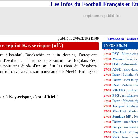
Nice
: Ineos annon
27/08
Les Infos du Football Français et E
PSG
: Lille s'est
27/08
Nantes
: Briand p
27/08
emplacement publicitaire
Nice
: B. Ratcliff
27/08
Brest
: Tisserand 
27/08
Juve
: Buffon a r
27/08
Reims
: Kutesa si
27/08
publié le
27/08/2019 à 11h09
Fenerbahçe
: c'e
27/08
LiveScore
-
clubs 
PSG
: Neymar a d
27/08
r rejoint Kayserispor (off.)
INFOS 24h/24
Tottenham
: l'av
27/08
PSV
: Mitroglou 
27/08
t d'Istanbul Basaksehir en juin dernier, l'attaquant
Monaco
: Jemers
27/08
 d'évoluer en Turquie cette saison. Le Togolais s'est
OM
: Zubizarreta 
27/08
di pour une durée d'un an. Sur les rives du Bosphore
ASSE
: Sisto dans
27/08
ham retrouvera dans son nouveau club Mevlüt Erding ou
Inter
: Lukaku n'é
27/08
Reims
: c'est fait
27/08
Real
: Zidane, un
27/08
PHOTO
: un bad
27/08
PSG
: un salaire
27/08
à Kayserispor, c'est officiel !
Inter
: Marotta ré
27/08
Turquie
: Adebayo
27/08
Man Utd
: Matic 
27/08
Sondage MF
: N
27/08
Reims
: un défen
27/08
Barça
: un tweet 
27/08
Man Utd
: M. Po
27/08
PSG
: Neymar, un
27/08