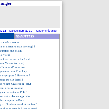
ce ses objectifs
tranger
 fait recaler pour Zagré
laît à Gourcuff
e confirme Vieira
ciblé
efusé le Barça cet été
gne à son tour (officiel)
st signé pour Rami (officiel)
de L1
-
Tableau mercato L1
-
Transferts étranger
évoilé sa priorité à Leonardo
TRANSFERTS
ertissement de Kane
a aimé le discours
on en difficulté mais prolongé ?
aurait recalé Belaïli !
 le viseur
tait pas si cher, selon Conte
 pour Maresic (officiel)
e "immunité" entachée
ge en or pour Koulibaly
 en or proposé à Guerreiro ?
pond au clan Icardi !
r rejoint Kayserispor (off.)
veut des explications
eymar va rester au PSG !
seur autrichien en approche
d'excuse pour le Betis
gba - "Paul conviendrait au Real"
e réunion avec le Barça ce mardi