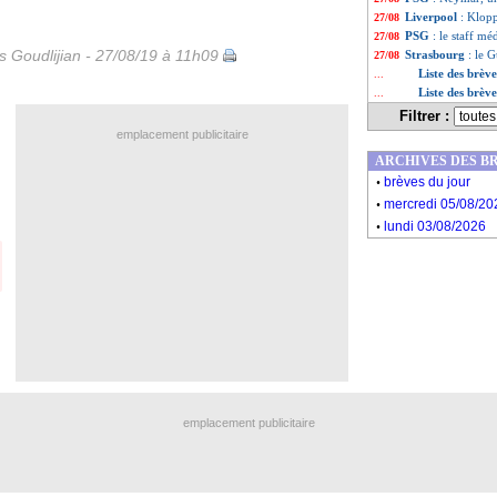
Liverpool
: Klop
27/08
PSG
: le staff mé
27/08
is Goudlijian - 27/08/19 à 11h09
Strasbourg
: le 
27/08
Liste des brèv
...
Liste des brèv
...
Filtrer :
emplacement publicitaire
ARCHIVES DES B
.
brèves du jour
.
mercredi 05/08/20
.
lundi 03/08/2026
emplacement publicitaire