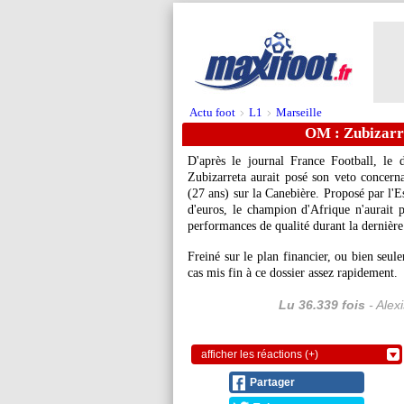
Actu foot
L1
Marseille
>
>
OM : Zubizarre
D'après le journal France Football, le 
Zubizarreta aurait posé son veto concerna
(27 ans) sur la Canebière. Proposé par l'
d'euros, le champion d'Afrique n'aurait p
performances de qualité durant la derniè
Freiné sur le plan financier, ou bien seule
cas mis fin à ce dossier assez rapidement.
Lu 36.339 fois
- Alex
afficher les réactions (+)
Partager