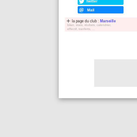
Twitter
Mail
la page du club :
Marseille
bilan, stats, réultats, calendrier,
effectif, tranferts, ...