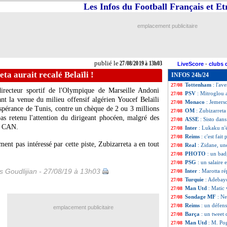
Les Infos du Football Français et E
Nice
: Ineos annon
27/08
PSG
: Lille s'est
27/08
Nantes
: Briand p
27/08
emplacement publicitaire
Nice
: B. Ratcliff
27/08
Brest
: Tisserand 
27/08
Juve
: Buffon a r
27/08
Reims
: Kutesa si
27/08
publié le
27/08/2019 à 13h03
LiveScore
-
clubs 
Fenerbahçe
: c'e
27/08
ta aurait recalé Belaïli !
INFOS 24h/24
PSG
: Neymar a d
27/08
Tottenham
: l'av
27/08
directeur sportif de l'Olympique de Marseille Andoni
PSV
: Mitroglou 
27/08
nt la venue du milieu offensif algérien Youcef Belaïli
Monaco
: Jemers
27/08
Espérance de Tunis, contre un chèque de 2 ou 3 millions
OM
: Zubizarreta 
27/08
as retenu l'attention du dirigeant phocéen, malgré des
ASSE
: Sisto dans
27/08
re CAN.
Inter
: Lukaku n'é
27/08
Reims
: c'est fait
27/08
ment pas intéressé par cette piste, Zubizarreta a en tout
Real
: Zidane, un
27/08
PHOTO
: un bad
27/08
PSG
: un salaire
27/08
is Goudlijian - 27/08/19 à 13h03
Inter
: Marotta ré
27/08
Turquie
: Adebayo
27/08
Man Utd
: Matic 
27/08
Sondage MF
: N
27/08
Reims
: un défen
27/08
emplacement publicitaire
Barça
: un tweet 
27/08
Man Utd
: M. Po
27/08