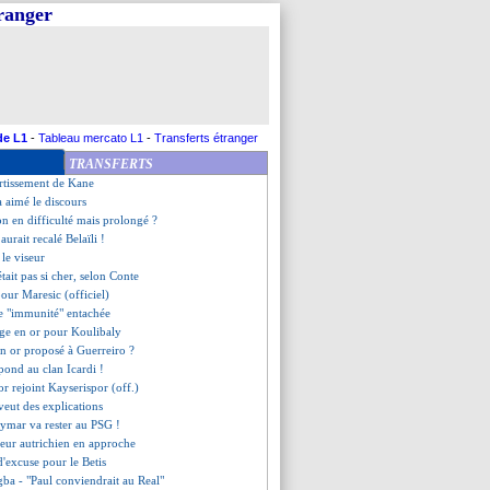
tranger
ce ses objectifs
 fait recaler pour Zagré
laît à Gourcuff
e confirme Vieira
ciblé
efusé le Barça cet été
gne à son tour (officiel)
de L1
-
Tableau mercato L1
-
Transferts étranger
st signé pour Rami (officiel)
TRANSFERTS
évoilé sa priorité à Leonardo
ertissement de Kane
a aimé le discours
on en difficulté mais prolongé ?
aurait recalé Belaïli !
 le viseur
tait pas si cher, selon Conte
 pour Maresic (officiel)
e "immunité" entachée
ge en or pour Koulibaly
 en or proposé à Guerreiro ?
pond au clan Icardi !
r rejoint Kayserispor (off.)
veut des explications
eymar va rester au PSG !
seur autrichien en approche
d'excuse pour le Betis
gba - "Paul conviendrait au Real"