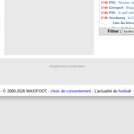
PSG
: Neymar, un
27/08
Liverpool
: Klop
27/08
PSG
: le staff mé
27/08
Strasbourg
: le 
27/08
Liste des brèv
...
Liste des brèv
...
Filtrer :
emplacement publicitaire
- © 2000-2026 MAXIFOOT -
choix de consentement
- L'actualité du
football
-