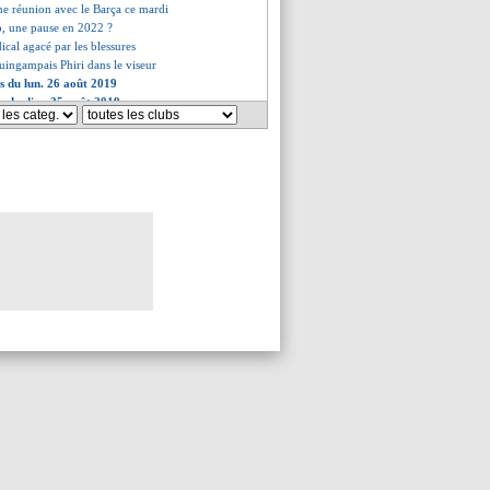
e réunion avec le Barça ce mardi
p, une pause en 2022 ?
dical agacé par les blessures
Guingampais Phiri dans le viseur
es du lun. 26 août 2019
es du dim. 25 août 2019