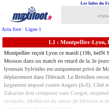
Les Infos du F
27/08
Leicester
: Ghezzal poussé vers la sort
emplac
27/08
CdL
: les résultats de la soirée
>
Actu foot
Ligue 1
27/08
Montpellier
: Der Zakarian en voulait
L1 : Montpellier-Lyon, 
27/08
Lyon
: un mauvais match pour Sylvin
Montpellier reçoit Lyon ce mardi (19h, beIN S
27/08
Arsenal
: pas de départ pour Özil
Mosson dans un match en retard de la 3e journ
lyonnais Sylvinho est uniquement privé de Mar
27/08
Lyon
: le constat lucide d'Andersen
déplacement dans l'Hérault. Le Brésilien recond
largement imposé contre Angers (6-0). Côté m
27/08
Amiens
: Rennes pousse pour Gnahoré
Zakarian doit composer sans Congré, suspendu,
revanche, Mollet est de retour de blessure et dé
27/08
L1
: le classement provisoire