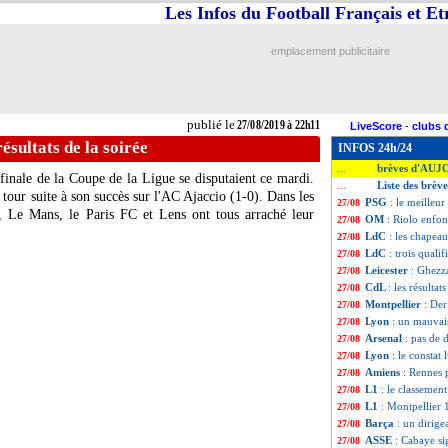
Les Infos du Football Français et E
emplacement publicitaire
publié le
27/08/2019 à 22h11
LiveScore
-
clubs 
résultats de la soirée
INFOS 24h/24
brèves d'AUJ
...
finale de la Coupe de la Ligue se disputaient ce mardi.
Liste des brèv
...
 tour suite à son succès sur l'AC Ajaccio (1-0). Dans les
PSG
: le meilleur
27/08
s, Le Mans, le Paris FC et Lens ont tous arraché leur
OM
: Riolo enfo
27/08
LdC
: les chapeau
27/08
LdC
: trois quali
27/08
Leicester
: Ghezza
27/08
CdL
: les résultat
27/08
Montpellier
: Der
27/08
Lyon
: un mauvai
27/08
Arsenal
: pas de 
27/08
Lyon
: le constat
27/08
Amiens
: Rennes
27/08
L1
: le classement
27/08
L1
: Montpellier 
27/08
Barça
: un dirig
27/08
ASSE
: Cabaye si
27/08