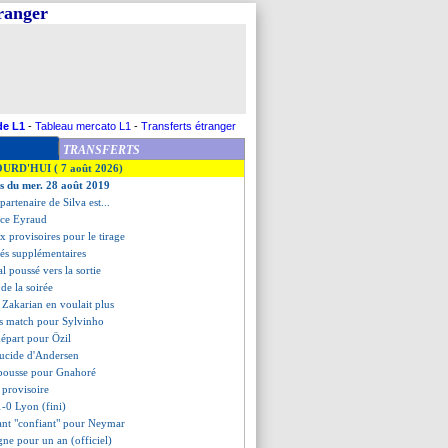
tranger
de L1
-
Tableau mercato L1
-
Transferts étranger
TRANSFERTS
OURD'HUI ( 7 août 2026)
es du mer. 28 août 2019
 partenaire de Silva est...
nce Eyraud
x provisoires pour le tirage
fiés supplémentaires
l poussé vers la sortie
s de la soirée
 Zakarian en voulait plus
s match pour Sylvinho
départ pour Özil
 lucide d'Andersen
 pousse pour Gnahoré
 provisoire
1-0 Lyon (fini)
eant "confiant" pour Neymar
gne pour un an (officiel)