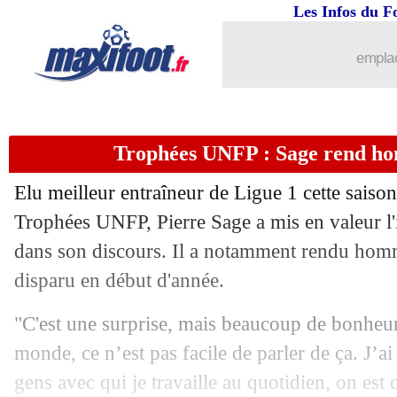
Les Infos du F
emplac
Trophées UNFP : Sage rend h
Elu meilleur entraîneur de Ligue 1 cette saison
Trophées UNFP, Pierre Sage a mis en valeur l'i
dans son discours. Il a notamment rendu hom
disparu en début d'année.
"C'est une surprise, mais beaucoup de bonheur e
monde, ce n’est pas facile de parler de ça. J’a
gens avec qui je travaille au quotidien, on est 