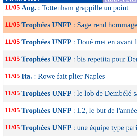
de
11/05
Ang.
: Tottenham grappille un point
lecture
11/05
Trophées UNFP
: Sage rend hommage
OK
11/05
Trophées UNFP
: Doué met en avant l
11/05
Trophées UNFP
: bis repetita pour D
11/05
Ita.
: Rowe fait plier Naples
11/05
Trophées UNFP
: le lob de Dembélé 
11/05
Trophées UNFP
: L2, le but de l'ann
11/05
Trophées UNFP
: une équipe type par