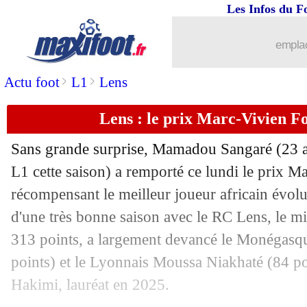
11/05
Lyon
: le talon d'Achille de Fonseca
Les Infos du F
11/05
Argentine
: pas de Mondial pour Dyba
emplac
>
>
Actu foot
L1
Lens
11/05
Bosnie
: la liste avec Dzeko et deux e
Lens : le prix Marc-Vivien F
11/05
Barça
: Cubarsi voit très grand
Sans grande surprise, Mamadou
Sangaré
(23 a
11/05
Monaco
: pas de C1, mérité pour Poco
L1 cette saison) a remporté ce lundi le prix M
récompensant le meilleur joueur africain évol
11/05
Rennes
: Haise, un "pompier" record
d'une très bonne saison avec le RC Lens, le mi
11/05
Rennes
: les regrets de Mandanda sur s
313 points, a largement devancé le Monégas
points) et le Lyonnais Moussa Niakhaté (84 po
11/05
Espanyol
: Monchi nommé directeur sp
Hakimi, lauréat en 2025.