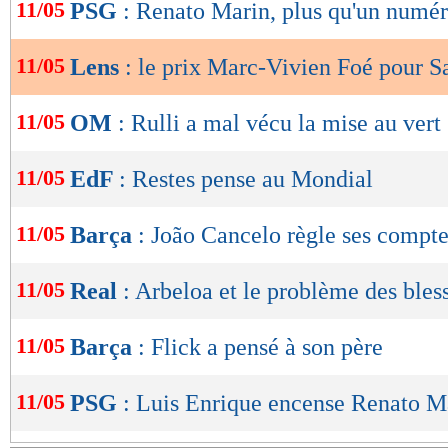
de
11/05
PSG
: Renato Marin, plus qu'un numéro
lecture
11/05
Lens
: le prix Marc-Vivien Foé pour S
OK
11/05
OM
: Rulli a mal vécu la mise au vert
11/05
EdF
: Restes pense au Mondial
11/05
Barça
: João Cancelo règle ses compte
11/05
Real
: Arbeloa et le problème des bles
11/05
Barça
: Flick a pensé à son père
11/05
PSG
: Luis Enrique encense Renato M