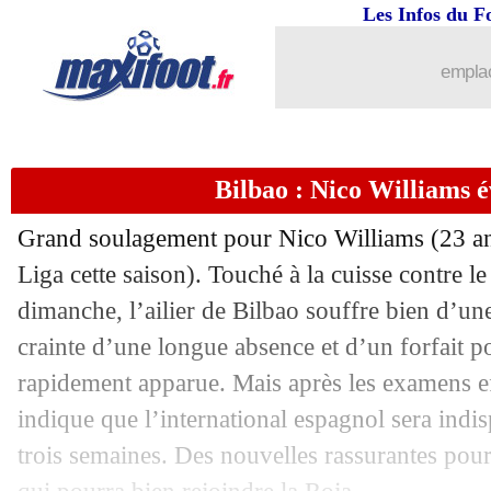
Les Infos du F
11/05
Trophées UNFP
: Drogba félicité
emplac
11/05
Trophées UNFP
: l'équipe type de L2
11/05
Trophées UNFP
: le gardien Braat él
Bilbao : Nico Williams év
11/05
Trophées UNFP
: Davitashvili a domi
Grand soulagement pour
Nico Williams
(23 an
11/05
Trophées UNFP
: Risser s'impose !
Liga cette saison). Touché à la cuisse contre l
dimanche, l’ailier de Bilbao souffre bien d’un
11/05
Trophées UNFP
: Chavas meilleure g
crainte d’une longue absence et d’un forfait p
rapidement apparue. Mais après les examens eff
11/05
Trophées UNFP
: Dumornay plébiscit
indique que l’international espagnol sera ind
trois semaines. Des nouvelles rassurantes pour
11/05
Trophées UNFP
: le titre pour la jeu