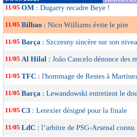
de
11/05
OM
: Dugarry recadre Beye !
lecture
11/05
Bilbao
: Nico Williams évite le pire
OK
11/05
Barça
: Szczesny sincère sur son nive
11/05
Al Hilal
: João Cancelo dénonce des 
11/05
TFC
: l'hommage de Restes à Martine
11/05
Barça
: Lewandowski entretient le do
11/05
C3
: Letexier désigné pour la finale
11/05
LdC
: l’arbitre de PSG-Arsenal connu