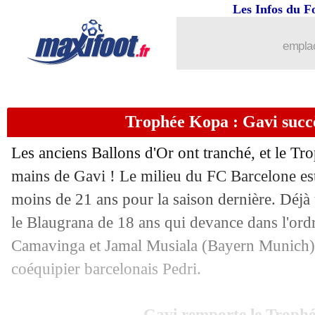
Les Infos du F
17/10
Ballon d'Or
: Benzema, une progressi
emplac
17/10
Lyon
: Benzema, la fierté d'Aulas
17/10
PHOTO
: la joie de Zidane pour Be
Trophée Kopa : Gavi succè
17/10
Ballon d'Or
: Emmanuel Macron féli
Les anciens Ballons d'Or ont tranché, et le Tro
17/10
Ballon d'Or
: Benzema, 2e lauréat le 
mains de Gavi ! Le milieu du FC Barcelone est
moins de 21 ans pour la saison dernière. Déj
17/10
Ballon d'Or
: Benzema, le 5e Français
le Blaugrana de 18 ans qui devance dans l'ord
Camavinga et Jamal Musiala (Bayern Munich).
17/10
Ballon d'Or
: le classement final
coéquipier barcelonais Pedri.
17/10
Ballon d'Or
: l'émotion de Benzema
Gavi remporte le Troph