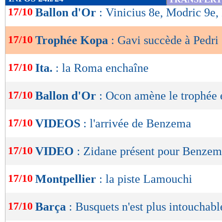
de
17/10
Ballon d'Or
: Vinicius 8e, Modric 9e
lecture
17/10
Trophée Kopa
: Gavi succède à Pedri 
OK
17/10
Ita.
: la Roma enchaîne
17/10
Ballon d'Or
: Ocon amène le trophée 
17/10
VIDEOS
: l'arrivée de Benzema
17/10
VIDEO
: Zidane présent pour Benze
17/10
Montpellier
: la piste Lamouchi
17/10
Barça
: Busquets n'est plus intouchabl