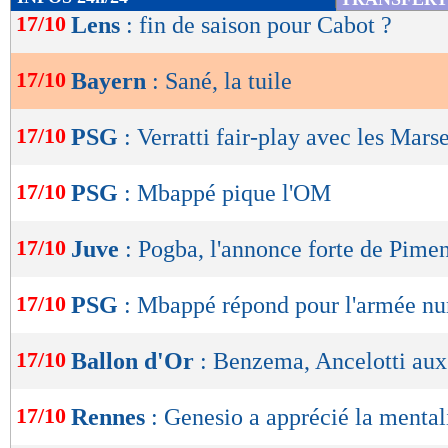
de
17/10
Lens
: fin de saison pour Cabot ?
lecture
17/10
Bayern
: Sané, la tuile
OK
17/10
PSG
: Verratti fair-play avec les Marse
17/10
PSG
: Mbappé pique l'OM
17/10
Juve
: Pogba, l'annonce forte de Pime
17/10
PSG
: Mbappé répond pour l'armée n
17/10
Ballon d'Or
: Benzema, Ancelotti aux
17/10
Rennes
: Genesio a apprécié la mental