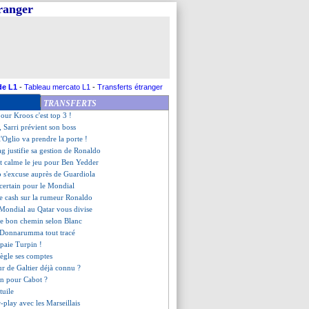
tranger
 dix joueurs restants...
n 11e, Mahrez 12e, Haller 13e
l'Oglio, Nicollin confirme
confirmé pour Tolisso
ahovic, Diaz, Casemiro ex-aequo
aldo est 20e !
Silva et Foden à la 22e place
de L1
-
Tableau mercato L1
-
Transferts étranger
 Pantaloni se frotte les mains
TRANSFERTS
oueurs à la 25e place
pour Kroos c'est top 3 !
, Sarri prévient son boss
l'Oglio va prendre la porte !
g justifie sa gestion de Ronaldo
t calme le jeu pour Ben Yedder
p s'excuse auprès de Guardiola
ncertain pour le Mondial
e cash sur la rumeur Ronaldo
 Mondial au Qatar vous divise
 le bon chemin selon Blanc
e Donnarumma tout tracé
paie Turpin !
règle ses comptes
eur de Galtier déjà connu ?
son pour Cabot ?
tuile
ir-play avec les Marseillais