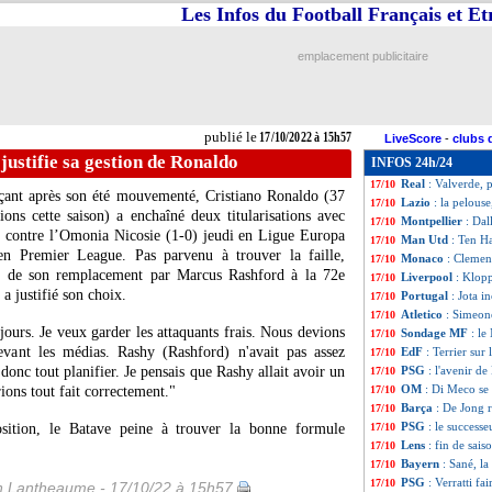
Les Infos du Football Français et E
Ballon d'Or
: les
17/10
Ballon d'Or
: So
17/10
Montpellier
: Dal
17/10
emplacement publicitaire
Lyon
: coup dur 
17/10
Ballon d'Or
: Vl
17/10
Ballon d'Or
: Ron
17/10
Ballon d'Or
: B. 
17/10
publié le
17/10/2022 à 15h57
LiveScore
-
clubs 
Ajaccio
: Belaili,
17/10
ustifie sa gestion de Ronaldo
INFOS 24h/24
Ballon d'Or
: 6 j
17/10
Real
: Valverde, 
17/10
çant après son été mouvementé, Cristiano Ronaldo (37
Lazio
: la pelouse
17/10
ons cette saison) a enchaîné deux titularisations avec
Montpellier
: Dal
17/10
d contre l’Omonia Nicosie (1-0) jeudi en Ligue Europa
Man Utd
: Ten Ha
17/10
n Premier League. Pas parvenu à trouver la faille,
Monaco
: Clemen
17/10
nt de son remplacement par Marcus Rashford à la 72e
Liverpool
: Klop
17/10
 justifié son choix.
Portugal
: Jota i
17/10
Atletico
: Simeon
17/10
ours. Je veux garder les attaquants frais. Nous devions
Sondage MF
: le
17/10
evant les médias. Rashy (Rashford) n'avait pas assez
EdF
: Terrier sur
17/10
donc tout planifier. Je pensais que Rashy allait avoir un
PSG
: l'avenir d
17/10
OM
: Di Meco se 
rions tout fait correctement."
17/10
Barça
: De Jong 
17/10
PSG
: le success
sition, le Batave peine à trouver la bonne formule
17/10
Lens
: fin de sai
17/10
Bayern
: Sané, la 
17/10
PSG
: Verratti fa
17/10
 Lantheaume - 17/10/22 à 15h57