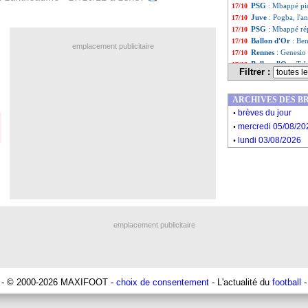
PSG
: Mbappé pi
17/10
Juve
: Pogba, l'a
17/10
PSG
: Mbappé ré
17/10
Ballon d'Or
: Be
17/10
emplacement publicitaire
Rennes
: Genesio 
17/10
Ballon d'Or
: Tc
17/10
Filtrer :
PSG
: Galtier ju
17/10
Coupe d'Asie
: l
17/10
ARCHIVES DES B
Auxerre
: Pélissi
17/10
.
Por. (Cpe)
: le S
17/10
brèves du jour
.
PSG
: des nouvel
17/10
mercredi 05/08/20
L1
: le classemen
17/10
.
lundi 03/08/2026
Liste des brèv
...
Liste des brèv
...
emplacement publicitaire
- © 2000-2026 MAXIFOOT -
choix de consentement
- L'actualité du
football
-