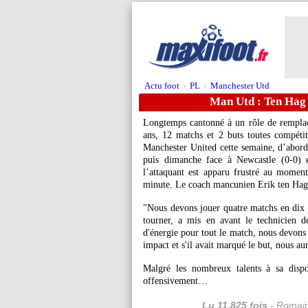
Actu foot
PL
Manchester Utd
>
>
Man Utd : Ten Hag j
Longtemps cantonné à un rôle de rempla
ans, 12 matchs et 2 buts toutes compétiti
Manchester United cette semaine, d’abor
puis dimanche face à Newcastle (0-0) e
l’attaquant est apparu frustré au mome
minute. Le coach mancunien Erik ten Hag a
"Nous devons jouer quatre matchs en dix j
tourner, a mis en avant le technicien d
d'énergie pour tout le match, nous devons 
impact et s'il avait marqué le but, nous au
Malgré les nombreux talents à sa dispo
offensivement…
Lu 11.825 fois
- Romain