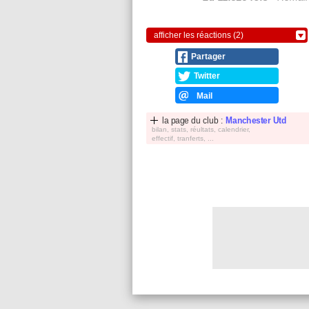
afficher les réactions (2)
Partager
Twitter
Mail
la page du club :
Manchester Utd
bilan, stats, réultats, calendrier,
effectif, tranferts, ...