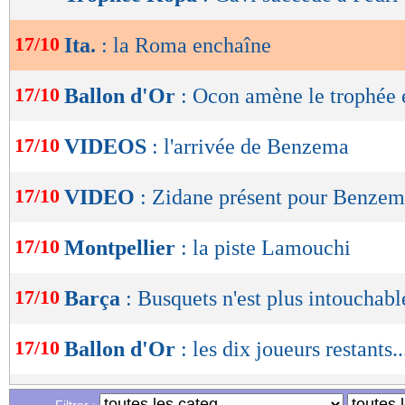
lecture
17/10
Ita.
: la Roma enchaîne
OK
17/10
Ballon d'Or
: Ocon amène le trophée 
17/10
VIDEOS
: l'arrivée de Benzema
17/10
VIDEO
: Zidane présent pour Benze
17/10
Montpellier
: la piste Lamouchi
17/10
Barça
: Busquets n'est plus intouchabl
17/10
Ballon d'Or
: les dix joueurs restants..
17/10
Ballon d'Or
: Son 11e, Mahrez 12e, H