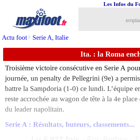
Les Infos du F
17/10
PHOTO
: la joie de Zidane pour Be
emplac
17/10
Ballon d'Or
: Emmanuel Macron féli
>
Actu foot
Serie A, Italie
17/10
Ballon d'Or
: Benzema, 2e lauréat le 
Ita. : la Roma enc
Troisième victoire consécutive en Serie A pou
17/10
Ballon d'Or
: Benzema, le 5e Français
journée, un penalty de Pellegrini (9e) a permis
17/10
Ballon d'Or
: le classement final
battre la Sampdoria (1-0) ce lundi. L’équipe 
reste accrochée au wagon de tête à la 4e place
17/10
Ballon d'Or
: l'émotion de Benzema
du leader napolitain.
17/10
Ballon d'Or
: Benzema sacré !
Serie A : Résultats, buteurs, classements...
17/10
Club de l'année
: le titre pour Man Ci
Lu 6.932 fois
- Eric Bethsy - 