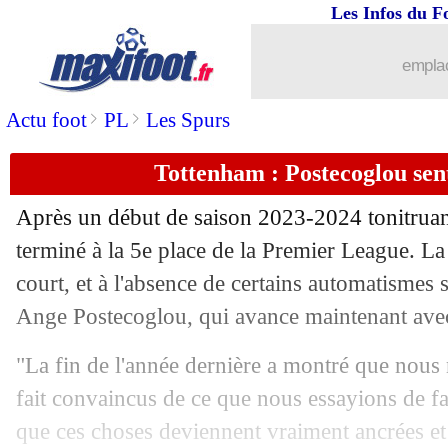
Les Infos du F
19/08
Leeds
: Rutter à Brighton pour 47 M€ (
emplac
19/08
Strasbourg
: Mara, accord avec Sout
>
>
Actu foot
PL
Les Spurs
19/08
Séville
: Badé refuse Stuttgart !
Tottenham : Postecoglou sen
19/08
OM
: Maupay pour remplacer Moumb
Après un début de saison 2023-2024 tonitruan
19/08
Paris FC
: les frères Lopez réunis ?
terminé à la 5e place de la Premier League. La 
court, et à l'absence de certains automatismes 
19/08
Lens
: Brest veut Abdul Samed
Ange Postecoglou, qui avance maintenant avec 
19/08
L2
: balles de tennis jetées, Metz-Bast
"La fin de l'année dernière a montré que nous 
fait convaincus de ce que nous essayions de fa
19/08
PSG
: l'étrange clause du prêt de Mos
que ces choses deviennent vraiment ancrées et 