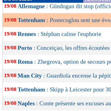
de
19/08
Allemagne
: Gündogan dit stop (offici
lecture
19/08
Tottenham
: Postecoglou sent une évo
OK
19/08
Rennes
: Stéphan calme l'euphorie
19/08
Porto
: Conceiçao, les offres écoutées
19/08
Roma
: Zhegrova, option de secours 
19/08
Man City
: Guardiola encense la pépi
19/08
Tottenham
: Skipp à Leicester pour 3
19/08
Naples
: Conte présente ses excuses a