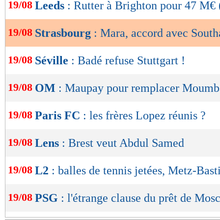
de
19/08
Leeds
: Rutter à Brighton pour 47 M€ (
lecture
19/08
Strasbourg
: Mara, accord avec Sout
OK
19/08
Séville
: Badé refuse Stuttgart !
19/08
OM
: Maupay pour remplacer Moumb
19/08
Paris FC
: les frères Lopez réunis ?
19/08
Lens
: Brest veut Abdul Samed
19/08
L2
: balles de tennis jetées, Metz-Bast
19/08
PSG
: l'étrange clause du prêt de Mos