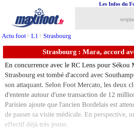
Les Infos du F
emplac
>
>
Actu foot
L1
Strasbourg
Strasbourg : Mara, accord a
En concurrence avec le RC Lens pour Sékou M
Strasbourg est tombé d'accord avec Southampto
son attaquant. Selon Foot Mercato, les deux cl
d'entente autour d'une transaction de 12 milli
Parisien ajoute que l'ancien Bordelais est atte
de passer sa visite médicale. En perspective,
effectif déjà très jeune.